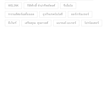
WELINK
กิติศักดิ์ จำปาทิพย์พงศ์
ซีเอ็มโอ
ทรานส์ฟอร์เมชั่นนอล
ธุรกิจเทคโนโลยี
ออร์กาไนเซอร์
อีเว้นท์
เสริมคุณ คุณาวงศ์
แบรนด์ เบเกอร์
โปรโมเตอร์