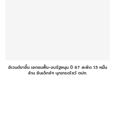
อิเวนต์ขาขึ้น เอกชนฟื้น-งบรัฐหนุน ปี 67 สะพัด 1.5 หมื่น
ล้าน อินเด็กซ์ฯ บุกเทรดโชว์ ตปท.