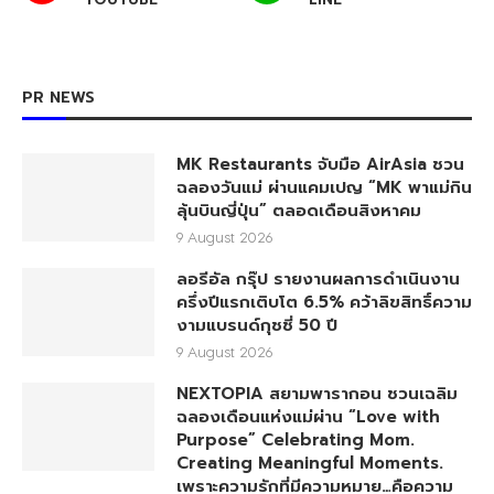
PR NEWS
MK Restaurants จับมือ AirAsia ชวน
ฉลองวันแม่ ผ่านแคมเปญ “MK พาแม่กิน
ลุ้นบินญี่ปุ่น” ตลอดเดือนสิงหาคม
9 August 2026
ลอรีอัล กรุ๊ป รายงานผลการดำเนินงาน
ครึ่งปีแรกเติบโต 6.5% คว้าลิขสิทธิ์ความ
งามแบรนด์กุชชี่ 50 ปี
9 August 2026
NEXTOPIA สยามพารากอน ชวนเฉลิม
ฉลองเดือนแห่งแม่ผ่าน “Love with
Purpose” Celebrating Mom.
Creating Meaningful Moments.
เพราะความรักที่มีความหมาย…คือความ