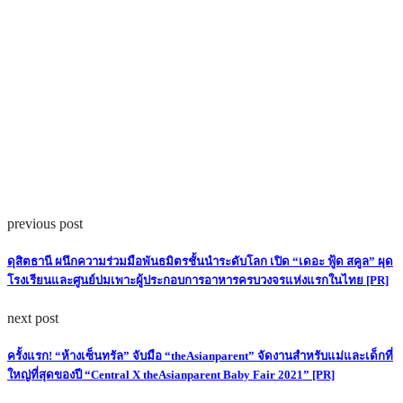
previous post
ดุสิตธานี ผนึกความร่วมมือพันธมิตรชั้นนำระดับโลก เปิด “เดอะ ฟู้ด สคูล” ผุด
โรงเรียนและศูนย์บ่มเพาะผู้ประกอบการอาหารครบวงจรแห่งแรกในไทย [PR]
next post
ครั้งแรก! “ห้างเซ็นทรัล” จับมือ “theAsianparent” จัดงานสำหรับแม่และเด็กที่
ใหญ่ที่สุดของปี “Central X theAsianparent Baby Fair 2021” [PR]