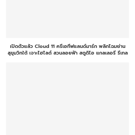
เปิดตัวแล้ว Cloud 11 ครีเอทีฟแลนด์มาร์ก พลิกโฉมย่าน
สุขุมวิทใต้ เจาะไฮไลต์ สวนลอยฟ้า สตูดิโอ แกลเลอรี รีเทล