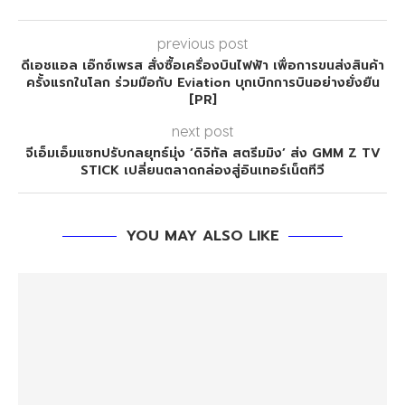
previous post
ดีเอชแอล เอ๊กซ์เพรส สั่งซื้อเครื่องบินไฟฟ้า เพื่อการขนส่งสินค้า
ครั้งแรกในโลก ร่วมมือกับ Eviation บุกเบิกการบินอย่างยั่งยืน
[PR]
next post
จีเอ็มเอ็มแซทปรับกลยุทธ์มุ่ง ‘ดิจิทัล สตรีมมิง’ ส่ง GMM Z TV
STICK เปลี่ยนตลาดกล่องสู่อินเทอร์เน็ตทีวี
YOU MAY ALSO LIKE