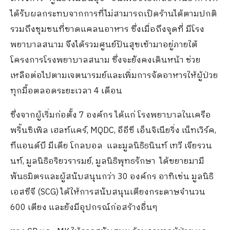
ได้รับผลกระทบจากการที่ไม่สามารถเปิดร้านได้ตามปกติ
รวมถึงชุมชนที่ขาดแคลนอาหาร ซึ่งเมื่อถึงจุดที่ มีโรง
พยาบาลสนาม จึงได้รวมศูนย์ปันสุขเข้ามาอยู่ภายใต้
โครงการโรงพยาบาลสนาม ซึ่งจะยังคงเดินหน้า ช่วย
เหลือต่อไปตามเจตนารมย์และเพิ่มการจัดอาหารให้ผู้ป่วย
ทุกมื้อตลอดระยะเวลา 4 เดือน
ซึ่งจากผู้เริ่มก่อตั้ง 7 องค์กร ได้แก่ โรงพยาบาลในเครือ
พริ้นซิเพิล เฮลท์แคร์, MQDC, อีอีซี เอ็นจิเนียริ่ง เน็ทเวิร์ค,
ทีแอนด์บี มีเดีย โกลบอล และมูลนิธิธนินท์ เทวี เจียรวน
นท์, มูลนิธิอริยวรารมย์, มูลนิธิพุทธรักษา ได้ขยายมามี
พันธมิตรและผู้สนับสนุนกว่า 30 องค์กร อาทิเช่น มูลนิธิ
เอสซีจี (SCG) ได้ให้การสนับสนุนเตียงกระดาษจำนวน
600 เตียง และยังมีอุปกรณ์ก่อสร้างอื่นๆ