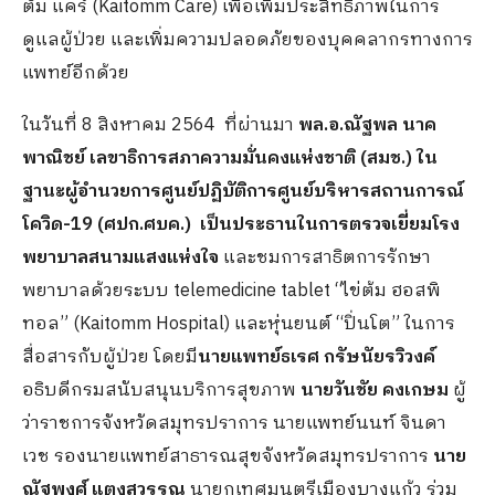
ต้ม แคร์ (Kaitomm Care) เพื่อเพิ่มประสิทธิภาพในการ
ดูแลผู้ป่วย และเพิ่มความปลอดภัยของบุคคลากรทางการ
แพทย์อีกด้วย
ในวันที่ 8 สิงหาคม 2564 ที่ผ่านมา
พล.อ.ณัฐพล นาค
พาณิชย์ เลขาธิการสภาความมั่นคงแห่งชาติ (สมช.) ใน
ฐานะผู้อำนวยการศูนย์ปฏิบัติการศูนย์บริหารสถานการณ์
โควิด-
19 (ศปก.ศบค.) เป็นประธานในการตรวจเยี่ยมโรง
พยาบาลสนามแสงแห่งใจ
และชมการสาธิตการรักษา
พยาบาลด้วยระบบ telemedicine tablet “ไข่ต้ม ฮอสพิ
ทอล” (Kaitomm Hospital) และหุ่นยนต์ “ปิ่นโต” ในการ
สื่อสารกับผู้ป่วย โดยมี
นายแพทย์ธเรศ กรัษนัยรวิวงค์
อธิบดีกรมสนับสนุนบริการสุขภาพ
นายวันชัย คงเกษม
ผู้
ว่าราชการจังหวัดสมุทรปราการ นายแพทย์นนท์ จินดา
เวช รองนายแพทย์สาธารณสุขจังหวัดสมุทรปราการ
นาย
ณัฐพงศ์ แตงสุวรรณ
นายกเทศมนตรีเมืองบางแก้ว ร่วม