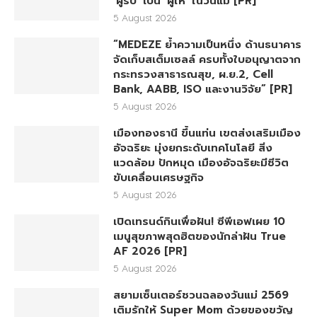
‘ผู้รับ’ เป็น ‘ผู้ให้’ ในวันแม่ [PR]
5 August 2026
“MEDEZE ย้ำความเป็นหนึ่ง ด้านธนาคาร
จัดเก็บสเต็มเซลล์ ครบทั้งใบอนุญาตจาก
กระทรวงสาธารณสุข, ผ.ย.2, Cell
Bank, AABB, ISO และงานวิจัย” [PR]
5 August 2026
เมืองทองธานี ขึ้นแท่น เขตส่งเสริมเมือง
อัจฉริยะ มุ่งยกระดับเทคโนโลยี สิ่ง
แวดล้อม ปักหมุด เมืองอัจฉริยะมีชีวิต
ขับเคลื่อนเศรษฐกิจ
5 August 2026
เปิดเทรนด์กินเพื่อฝัน! ซีพีเอฟเผย 10
เมนูสุขภาพสุดฮิตของนักล่าฝัน True
AF 2026 [PR]
5 August 2026
สยามเซ็นเตอร์ชวนฉลองวันแม่ 2569
เติมรักให้ Super Mom ด้วยของขวัญ