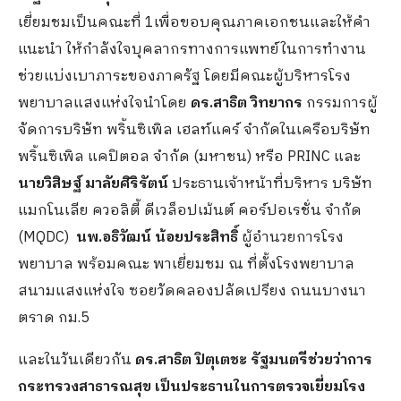
เยี่ยมชมเป็นคณะที่ 1เพื่อขอบคุณภาคเอกชนและให้คำ
แนะนำ ให้กำลังใจบุคลากรทางการแพทย์ในการทำงาน
ช่วยแบ่งเบาภาระของภาครัฐ โดยมีคณะผู้บริหารโรง
พยาบาลแสงแห่งใจนำโดย
ดร.สาธิต วิทยากร
กรรมการผู้
จัดการบริษัท พริ้นซิเพิล เฮลท์แคร์ จำกัดในเครือบริษัท
พริ้นซิเพิล แคปิตอล จำกัด (มหาชน) หรือ PRINC และ
นายวิสิษฐ์ มาลัยศิริรัตน์
ประธานเจ้าหน้าที่บริหาร บริษัท
แมกโนเลีย ควอลิตี้ ดีเวล็อปเม้นต์ คอร์ปอเรชั่น จำกัด
(MQDC)
นพ.อธิวัฒน์ น้อยประสิทธิ์
ผู้อำนวยการโรง
พยาบาล พร้อมคณะ พาเยี่ยมชม ณ ที่ตั้งโรงพยาบาล
สนามแสงแห่งใจ ซอยวัดคลองปลัดเปรียง ถนนบางนา
ตราด กม.5
และในวันเดียวกัน
ดร.สาธิต ปิตุเตชะ รัฐมนตรีช่วยว่าการ
กระทรวงสาธารณสุข เป็นประธานในการตรวจเยี่ยมโรง