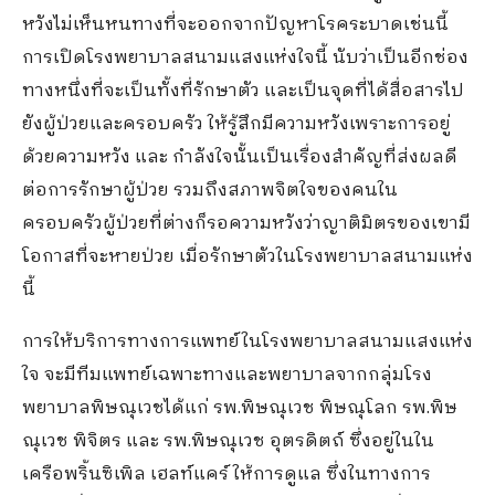
หวังไม่เห็นหนทางที่จะออกจากปัญหาโรคระบาดเช่นนี้
การเปิดโรงพยาบาลสนามแสงแห่งใจนี้ นับว่าเป็นอีกช่อง
ทางหนึ่งที่จะเป็นทั้งที่รักษาตัว และเป็นจุดที่ได้สื่อสารไป
ยังผู้ป่วยและครอบครัว ให้รู้สึกมีความหวังเพราะการอยู่
ด้วยความหวัง และ กำลังใจนั้นเป็นเรื่องสำคัญที่ส่งผลดี
ต่อการรักษาผู้ป่วย รวมถึงสภาพจิตใจของคนใน
ครอบครัวผู้ป่วยที่ต่างก็รอความหวังว่าญาติมิตรของเขามี
โอกาสที่จะหายป่วย เมื่อรักษาตัวในโรงพยาบาลสนามแห่ง
นี้
การให้บริการทางการแพทย์ในโรงพยาบาลสนามแสงแห่ง
ใจ จะมีทีมแพทย์เฉพาะทางและพยาบาลจากกลุ่มโรง
พยาบาลพิษณุเวชได้แก่ รพ.พิษณุเวช พิษณุโลก รพ.พิษ
ณุเวช พิจิตร และ รพ.พิษณุเวช อุตรดิตถ์ ซึ่งอยู่ในใน
เครือพริ้นซิเพิล เฮลท์แคร์ ให้การดูแล ซึ่งในทางการ