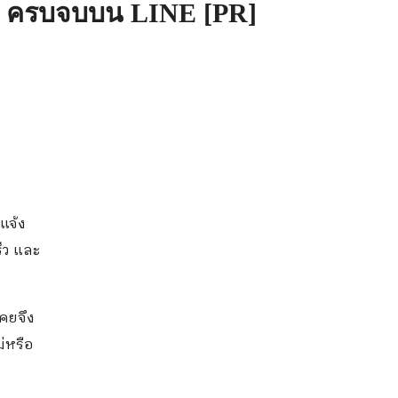
ะกัน ครบจบบน LINE [PR]
แจ้ง
็ว และ
เคยจึง
่หรือ