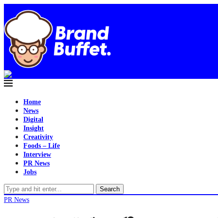
Home
News
Digital
Insight
Creativity
Foods – Life
Interview
PR News
Jobs
Search
PR News