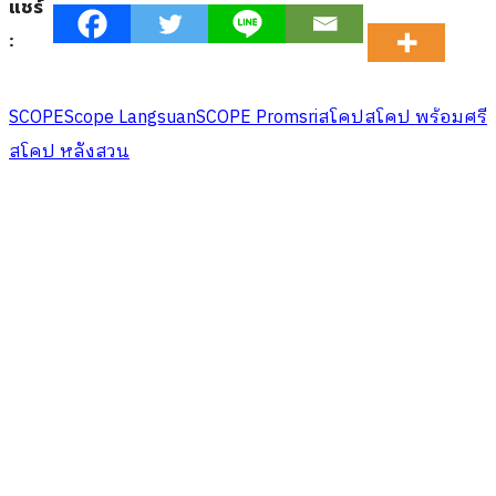
แชร์
:
SCOPE
Scope Langsuan
SCOPE Promsri
สโคป
สโคป พร้อมศรี
สโคป หลังสวน