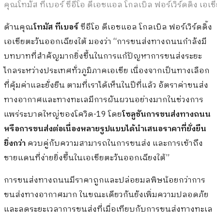
คุณโทมัส ทีเบอร์ ซีอีโอ ดีเอชแอล โกลเบิล ฟอร์เวิร์ดดิ้ง เอเ
ด้านคุณ
โทมัส ทีเบอร์
ซีอีโอ ดีเอชแอล โกลเบิล ฟอร์เวิร์ดดิ้ง
เอเชียตะวันออกเฉียงใต้ มองว่า “การขนส่งทางถนนกำลังมี
บทบาทที่สำคัญมากยิ่งขึ้นในการแก้ปัญหาการขนส่งระยะ
ไกลระหว่างประเทศทั่วภูมิภาคเอเชีย เนื่องจากเป็นทางเลือก
ที่คุ้มค่าและยั่งยืน ตามที่เราได้เห็นในปีที่แล้ว อัตราค่าขนส่ง
ทางอากาศและทางทะเลมีการผันผวนอย่างมากในช่วงการ
แพร่ระบาดใหญ่ของโควิด-19 โดย
โซลูชันการขนส่งทางถนน
หรือการขนส่งต่อเนื่องหลายรูปแบบได้นำเสนอราคาที่ยั่งยืน
ยิ่งกว่า
ควบคู่กับความสามารถในการขนส่ง และการเข้าถึง
ชายแดนที่ง่ายยิ่งขึ้นในเอเชียตะวันออกเฉียงใต้”
การขนส่งทางถนนมีราคาถูกและปล่อยมลพิษน้อยกว่าการ
ขนส่งทางอากาศมาก ในขณะเดียวกันยังเพิ่มความปลอดภัย
และลดระยะเวลาการขนส่งที่เมื่อเทียบกับการขนส่งทางทะเล