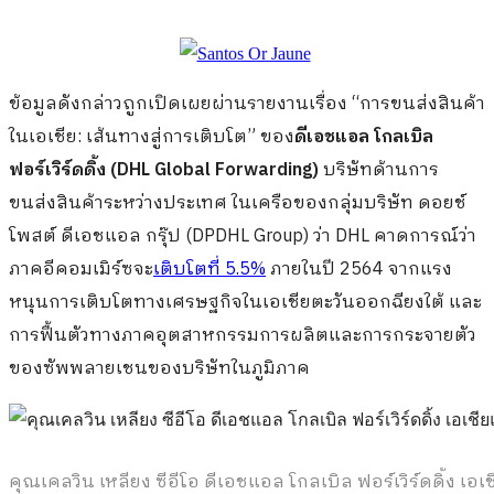
ข้อมูลดังกล่าวถูกเปิดเผยผ่านรายงานเรื่อง “การขนส่งสินค้า
ในเอเชีย: เส้นทางสู่การเติบโต” ของ
ดีเอชแอล โกลเบิล
ฟอร์เวิร์ดดิ้ง (DHL Global Forwarding)
บริษัทด้านการ
ขนส่งสินค้าระหว่างประเทศ ในเครือของกลุ่มบริษัท ดอยช์
โพสต์ ดีเอชแอล กรุ๊ป (DPDHL Group) ว่า DHL คาดการณ์ว่า
ภาคอีคอมเมิร์ซจะ
เติบโตที่ 5.5%
ภายในปี 2564 จากแรง
หนุนการเติบโตทางเศรษฐกิจในเอเชียตะวันออกฉียงใต้ และ
การฟื้นตัวทางภาคอุตสาหกรรมการผลิตและการกระจายตัว
ของซัพพลายเชนของบริษัทในภูมิภาค
คุณเคลวิน เหลียง ซีอีโอ ดีเอชแอล โกลเบิล ฟอร์เวิร์ดดิ้ง เอเ