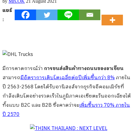
by
Mrs.OK
21 August 2021
แชร์
:
มีการคาดการณ์ว่า
การขนส่งสินค้าทางถนนของอาเซียน
สามารถ
มีอัตราการเติบโตเฉลี่ยต่อปีเพิ่มขึ้นกว่า
8%
ภายใน
ปี
2
563
-2
568
โดยได้รับอานิสงส์จาก
ธุรกิจอีคอมเมิร์ซที่
กำลังเติบโตอย่างรวดเร็วในภูมิภาคเอเชียตะวันออกเฉียงใต้
ทั้งแบบ B2C และ B2B
ซึ่งคาดว่าจะ
เพิ่มขึ้นราว
70%
ภายใน
ปี
2
570