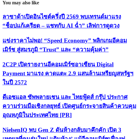
You may also like
ลาซาด้าเปิดอินไซต์ครึ่งปี 2569 พบเทรนด์มาแรง
“ช็อปแก้เครียด – แชทกับ AI ฉ่ำ” เลิฟการดูดวง
แข่งราคาไม่พอ! “Speed Economy” พลิกเกมอีคอม
เมิร์ช สู่สมรภูมิ “Trust” และ “ความคุ้มค่า”
2C2P เปิดรายงานอีคอมเมิร์ซอาเซียน Digital
Payment มาแรง คาดแตะ 2.9 แสนล้านเหรียญสหรัฐฯ
ในปี 2572
ดีเอชแอล ซัพพลายเชน และ ไทยฟู้ดส์ กรุ๊ป ประกาศ
ความร่วมมือเชิงกลยุทธ์ เปิดศูนย์กระจายสินค้าควบคุม
อุณหภูมิในประเทศไทย [PR]
NielsenIQ พบ Gen Z ดันห้างกลับมาคึกคัก เปิด 3
เหตุผลที่คนรุ่นใหม่ ‘เดินห้าง’ แม้อีคอมเมิร์ซเฟื่องฟู