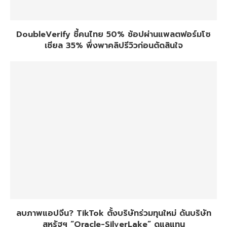
DoubleVerify ชี้คนไทย 50% ช้อปผ่านแพลตฟอร์มโซ
เชียล 35% พึ่งพาคลิปรีวิวก่อนตัดสินใจ
ลบภาพแอปจีน? TikTok ตั้งบริษัทร่วมทุนใหม่ ดันบริษัท
สหรัฐฯ “Oracle-SilverLake” ดูแลแทน