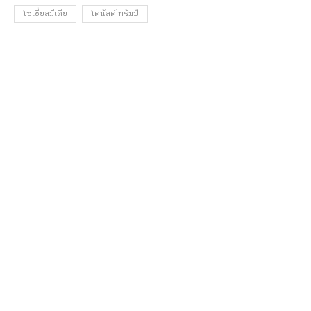
โซเชี่ยลมีเดีย
โดนัลด์ ทรัมป์