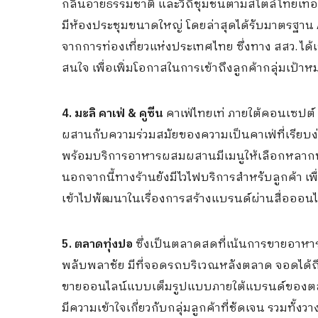
กลิ่นอายธรรมชาติ และวิถีชุมชนตามสไตล์ไทยเท่อย
มีห้องประชุมขนาดใหญ่ โดยล่าสุดได้รับมาตรฐาน A
จากการท่องเที่ยวแห่งประเทศไทย ซึ่งทาง สสว. ได้
สนใจ เพื่อเพิ่มโอกาสในการเข้าถึงลูกค้ากลุ่มเป้าห
4. มะลิ คาเฟ่
& คูซีน
คาเฟ่ไทยเท่ ภายใต้คอนเซปต์
ผสานกับความร่วมสมัยของความเป็นคาเฟ่ที่เรียบง
พร้อมบริการอาหารผสมผสานมีเมนูให้เลือกหลาก
นอกจากนี้ทางร้านยังมีไวไฟบริการสำหรับลูกค้า เพื
เข้าไปพัฒนาในเรื่องการสร้างแบรนด์ผ่านสื่อออนไ
5. ตลาดทุ่งปอ
ซึ่งเป็นตลาดสดที่เน้นการขายอาหาร
พลับพลาชัย มีที่จอดรถบริเวณหลังตลาด จอดได้ถ
ขายออนไลน์แบบเต็มรูปแบบภายใต้แบรนด์ของตลาด
มีความเข้าใจเกี่ยวกับกลุ่มลูกค้าที่ชัดเจน รวมทั้