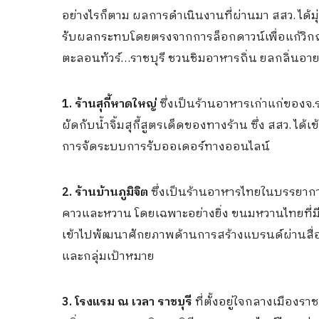
อย่างไรก็ตาม ผลการดำเนินงานที่ผ่านมา สสว. ได้มุ
รับผลกระทบโดยตรงจากการล็อกดาวน์เพื่อแก้วิกฤติโ
ตะลอนทัวร์…ราชบุรี ชวนชิมอาหารถิ่น ยลกลิ่นอายเมือ
1. ร้านสุกี้หาดใหญ่
ซึ่งเป็นร้านอาหารเก่าแก่ของจ.ราชบ
ผัดกับน้ำจิ้มสุกี้สูตรเด็ดของทางร้าน ซึ่ง สสว. 
การจัดระบบการรับออเดอร์ทางออนไลน์
2. ร้านบ้านภูมิจิต
ซึ่งเป็นร้านอาหารไทยในบรรยากาศ
คาวและหวาน โดยเฉพาะอย่างยิ่ง ขนมหวานไทยที่ม
เข้าไปพัฒนาศักยภาพด้านการสร้างแบรนด์ผ่านสื่อ
และกลุ่มเป้าหมาย
3. โรงแรม ณ เวลา ราชบุรี
ที่ตั้งอยู่ใจกลางเมืองรา