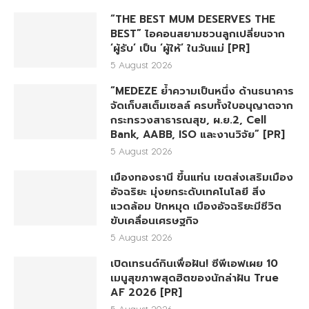
“THE BEST MUM DESERVES THE
BEST” ไอคอนสยามชวนลูกเปลี่ยนจาก
‘ผู้รับ’ เป็น ‘ผู้ให้’ ในวันแม่ [PR]
5 August 2026
“MEDEZE ย้ำความเป็นหนึ่ง ด้านธนาคาร
จัดเก็บสเต็มเซลล์ ครบทั้งใบอนุญาตจาก
กระทรวงสาธารณสุข, ผ.ย.2, Cell
Bank, AABB, ISO และงานวิจัย” [PR]
5 August 2026
เมืองทองธานี ขึ้นแท่น เขตส่งเสริมเมือง
อัจฉริยะ มุ่งยกระดับเทคโนโลยี สิ่ง
แวดล้อม ปักหมุด เมืองอัจฉริยะมีชีวิต
ขับเคลื่อนเศรษฐกิจ
5 August 2026
เปิดเทรนด์กินเพื่อฝัน! ซีพีเอฟเผย 10
เมนูสุขภาพสุดฮิตของนักล่าฝัน True
AF 2026 [PR]
5 August 2026