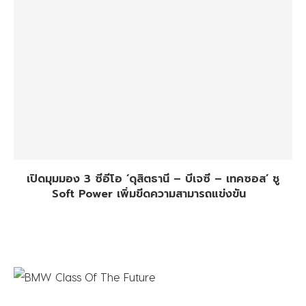
เปิดมุมมอง 3 ซีอีโอ ‘ดุสิตธานี – บีเจซี – เทคซอส’ ชู
Soft Power เพิ่มขีดความสามารถแข่งขัน