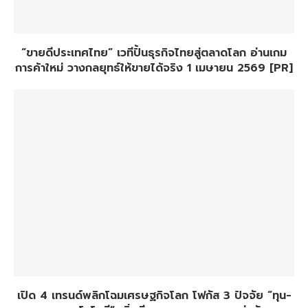
“ขายดีประเทศไทย” เวทีปั้นธุรกิจไทยสู่ตลาดโลก อ่านเกม
การค้าใหม่ วางกลยุทธ์ให้ขายได้จริง 1 เมษายน 2569 [PR]
เปิด 4 เทรนด์พลิกโฉมเศรษฐกิจโลก โฟกัส 3 ปัจจัย “ทุน-