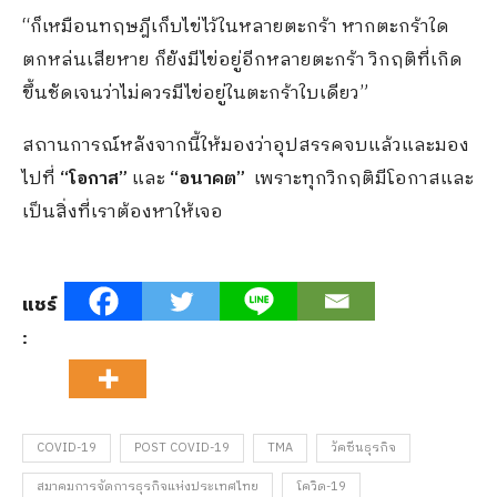
“ก็เหมือนทฤษฎีเก็บไข่ไว้ในหลายตะกร้า หากตะกร้าใด
ตกหล่นเสียหาย ก็ยังมีไข่อยู่อีกหลายตะกร้า วิกฤติที่เกิด
ขึ้นชัดเจนว่าไม่ควรมีไข่อยู่ในตะกร้าใบเดียว”
สถานการณ์หลังจากนี้ให้มองว่าอุปสรรคจบแล้วและมอง
ไปที่
“โอกาส”
และ
“อนาคต”
เพราะทุกวิกฤติมีโอกาสและ
เป็นสิ่งที่เราต้องหาให้เจอ
แชร์
:
COVID-19
POST COVID-19
TMA
วัคซีนธุรกิจ
สมาคมการจัดการธุรกิจแห่งประเทศไทย
โควิด-19