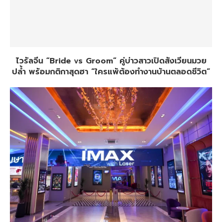
ไวรัลจีน “Bride vs Groom” คู่บ่าวสาวเปิดสังเวียนมวย
ปล้ำ พร้อมกติกาสุดฮา “ใครแพ้ต้องทำงานบ้านตลอดชีวิต”