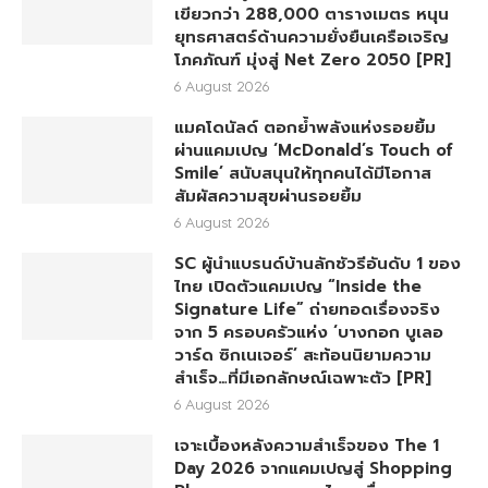
เขียวกว่า 288,000 ตารางเมตร หนุน
ยุทธศาสตร์ด้านความยั่งยืนเครือเจริญ
โภคภัณฑ์ มุ่งสู่ Net Zero 2050 [PR]
6 August 2026
แมคโดนัลด์ ตอกย้ำพลังแห่งรอยยิ้ม
ผ่านแคมเปญ ‘McDonald’s Touch of
Smile’ สนับสนุนให้ทุกคนได้มีโอกาส
สัมผัสความสุขผ่านรอยยิ้ม
6 August 2026
SC ผู้นำแบรนด์บ้านลักชัวรีอันดับ 1 ของ
ไทย เปิดตัวแคมเปญ “Inside the
Signature Life” ถ่ายทอดเรื่องจริง
จาก 5 ครอบครัวแห่ง ‘บางกอก บูเลอ
วาร์ด ซิกเนเจอร์’ สะท้อนนิยามความ
สำเร็จ…ที่มีเอกลักษณ์เฉพาะตัว [PR]
6 August 2026
เจาะเบื้องหลังความสำเร็จของ The 1
Day 2026 จากแคมเปญสู่ Shopping