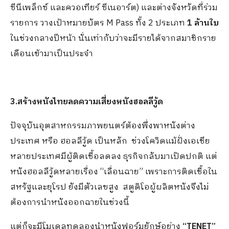
ซีนีเพล็กซ์ และควอเทียร์ ซีเนอาร์ต) และต่างจังหวัดที่ร่วม
รายการ วางเป้าหมายบัตร M Pass ทั้ง 2 ประเภท
1 ล้านใบ
ในช่วงกลางปีหน้า นั่นเท่ากับว่าจะมีรายได้จากสมาชิกราย
เดือนเข้ามาเป็นประจำ
3.สร้างหนังไทยลดความเสี่ยงหนังฮอลลีวู้ด
ปัจจุบันอุตสาหกรรมภาพยนตร์ต้องพึ่งพาหนังต่าง
ประเทศ หรือ ฮอลลีวู้ด เป็นหลัก ช่วงโควิดแม้ฝั่งเอเชีย
หลายประเทศมีผู้ติดเชื้อลดลง ธุรกิจกลับมาเปิดปกติ แต่
หนังฮอลลีวู้ดหลายเรื่อง “เลื่อนฉาย” เพราะการติดเชื้อใน
สหรัฐและยุโรป ยังมีตัวเลขสูง สตูดิโอผู้ผลิตหนังจึงไม่
ต้องการนำหนังออกฉายในช่วงนี้
แต่ก็จะมีโมเดลทดลองนำหนังฟอร์มยักษ์อย่าง
“
TENET”