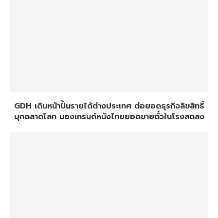
GDH เดินหน้าปั้นรายได้ต่างประเทศ ต่อยอดธุรกิจลิขสิทธิ์
บุกตลาดโลก มองเทรนด์หนังไทยยอดขายตั๋วในโรงลดลง