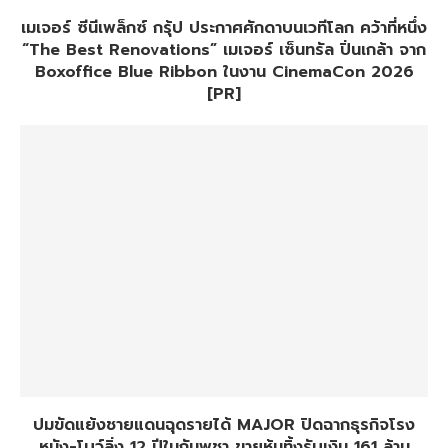
เมเจอร์ ซีนีเพล็กซ์ กรุ้ป ประกาศศักดาบนเวทีโลก คว้าที่หนึ่ง
“The Best Renovations” เมเจอร์ เซ็นทรัล ปิ่นเกล้า จาก
Boxoffice Blue Ribbon ในงาน CinemaCon 2026
[PR]
ปมขัดแย้งชายแดนฉุดรายได้ MAJOR ปิดฉากธุรกิจโรง
หนัง-โบว์ลิ่ง 12 ปีในกัมพูชา ขายหุ้นทิ้งรับเงิน 161 ล้าน