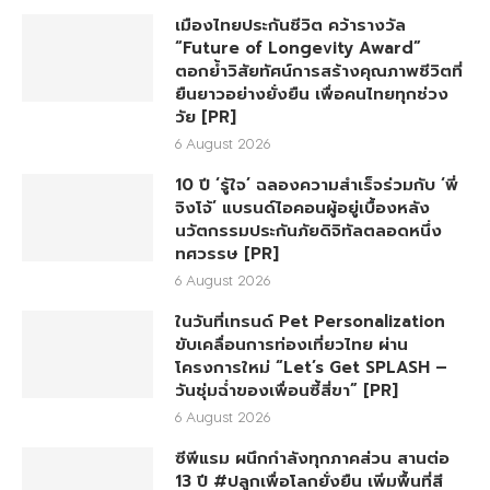
เมืองไทยประกันชีวิต คว้ารางวัล
“Future of Longevity Award”
ตอกย้ำวิสัยทัศน์การสร้างคุณภาพชีวิตที่
ยืนยาวอย่างยั่งยืน เพื่อคนไทยทุกช่วง
วัย [PR]
6 August 2026
10 ปี ‘รู้ใจ’ ฉลองความสำเร็จร่วมกับ ‘พี่
จิงโจ้’ แบรนด์ไอคอนผู้อยู่เบื้องหลัง
นวัตกรรมประกันภัยดิจิทัลตลอดหนึ่ง
ทศวรรษ [PR]
6 August 2026
ในวันที่เทรนด์ Pet Personalization
ขับเคลื่อนการท่องเที่ยวไทย ผ่าน
โครงการใหม่ “Let’s Get SPLASH –
วันชุ่มฉ่ำของเพื่อนซี้สี่ขา” [PR]
6 August 2026
ซีพีแรม ผนึกกำลังทุกภาคส่วน สานต่อ
13 ปี #ปลูกเพื่อโลกยั่งยืน เพิ่มพื้นที่สี