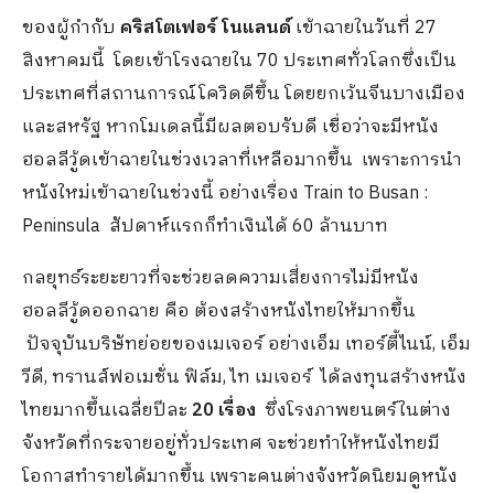
ของผู้กำกับ
คริสโตเฟอร์ โนแลนด์
เข้าฉายในวันที่ 27
สิงหาคมนี้ โดยเข้าโรงฉายใน 70 ประเทศทั่วโลกซึ่งเป็น
ประเทศที่สถานการณ์โควิดดีขึ้น โดยยกเว้นจีนบางเมือง
และสหรัฐ หากโมเดลนี้มีผลตอบรับดี เชื่อว่าจะมีหนัง
ฮอลลีวู้ดเข้าฉายในช่วงเวลาที่เหลือมากขึ้น เพราะการนำ
หนังใหม่เข้าฉายในช่วงนี้ อย่างเรื่อง Train to Busan :
Peninsula สัปดาห์แรกก็ทำเงินได้ 60 ล้านบาท
กลยุทธ์ระยะยาวที่จะช่วยลดความเสี่ยงการไม่มีหนัง
ฮอลลีวู้ดออกฉาย คือ ต้องสร้างหนังไทยให้มากขึ้น
ปัจจุบันบริษัทย่อยของเมเจอร์ อย่างเอ็ม เทอร์ตี้ไนน์, เอ็ม
วีดี, ทรานส์ฟอเมชั่น ฟิล์ม, ไท เมเจอร์ ได้ลงทุนสร้างหนัง
ไทยมากขึ้นเฉลี่ยปีละ
20 เรื่อง
ซึ่งโรงภาพยนตร์ในต่าง
จังหวัดที่กระจายอยู่ทั่วประเทศ จะช่วยทำให้หนังไทยมี
โอกาสทำรายได้มากขึ้น เพราะคนต่างจังหวัดนิยมดูหนัง