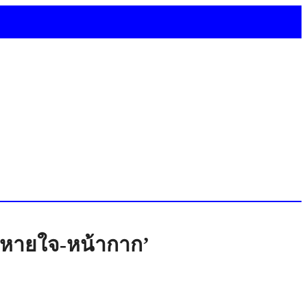
วยหายใจ-หน้ากาก’