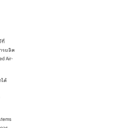
ที่
การผลิต
d Air-
ำได้
ย
ystems