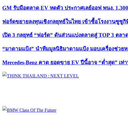
GM รับมือตลาด EV หดตัว ประกาศเลย์ออฟ พนง. 1,300 ค
ฟอร์ดขยายลงทุนเชิงกลยุทธ์ในไทย เข้าซื้อโรงงานซูซูกิ
เปิด 3 กลยุทธ์ “ฟอร์ด” ดันส่วนแบ่งตลาดสู่ TOP 3 ต
“มาดามแป้ง” นำทีมมูลนิธิมาดามแป้ง มอบเครื่องช่วยห
Mercedes-Benz คาด ยอดขาย EV ปีนี้อาจ “ต่ำสุด” เท่าท