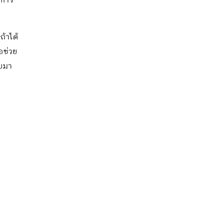
งการ
ถ้าได้
อช่วย
ับมา