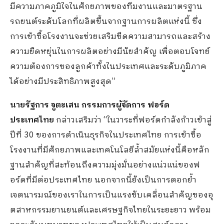
มีความภาคภูมิใจในศั
กยภาพของทีมงานและมาตรฐาน
รถยนต์
ระดับโลกที่ผลิตขึ้
นจากฐานการผลิตแห่งนี้ ซึ่ง
การเข้าซื้อโรงงานจะช่
วยเสริมขีดความสามารถและสร้
าง
ความยืดหยุ่นในการผลิตอย่างมี
นัยสำคัญ เพื่อตอบโจทย์
ความต้องการของลู
กค้าทั้งในประเทศและระดับภูมิ
ภาค
ได้อย่างมีประสิทธิภาพสูงสุ
ด”
นายรัฐการ จูตะเสน กรรมการผู้จัดการ ฟอร์ด
ประเทศไทย
กล่าวเสริมว่า “ในวาระที่ฟอร์ดกำลังก้าวเข้าสู่
ปีที่
30
ของการดำเนินธุรกิจในประเทศไทย การเข้าซื้อ
โรงงานที่มีศั
กยภาพและเทคโนโลยีล้ำสมัยแห่งนี้
คือหลัก
ฐานสำคัญที่สะท้อนถึ
งความมุ่งมั่นอย่างแน่วแน่
ของฟ
อร์ดที่มีต่อประเทศไทย นอกจากนี้ยังเป็นการตอกย้ำ
เจตนารมณ์ของเราในการเป็นแรงขั
บเคลื่อนสำคัญของอุ
ตสาหกรรมยานยนต์และเศรษฐกิ
จไทยในระยะยาว พร้อม