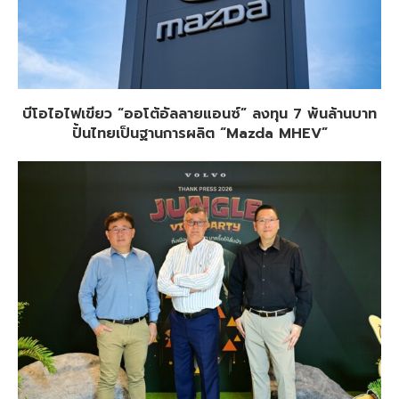
บีโอไอไฟเขียว “ออโต้อัลลายแอนซ์” ลงทุน 7 พันล้านบาท
ปั้นไทยเป็นฐานการผลิต “Mazda MHEV”