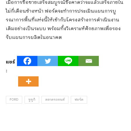
เมื่อการซื้อขายเสร็จสมบูรณ์ซึ่
งคาดว่าจะแล้วเสร็จภายใน
ไม่กี่
เดือนข้างหน้า ฟอร์ดจะทำการประเมินแผนการบู
รณาการพื้นที่แห่งนี้ให้เข้ากั
บโครงสร้างการดำเนินงาน
เดิมอย่
างเป็นระบบ พร้อมทั้งวิเคราะห์ศักยภาพเพื่
อรอง
รับแผนการผลิตในอนาคต
แชร์
:
FORD
ซูซูกิ
ตลาดรถยนต์
ฟอร์ด