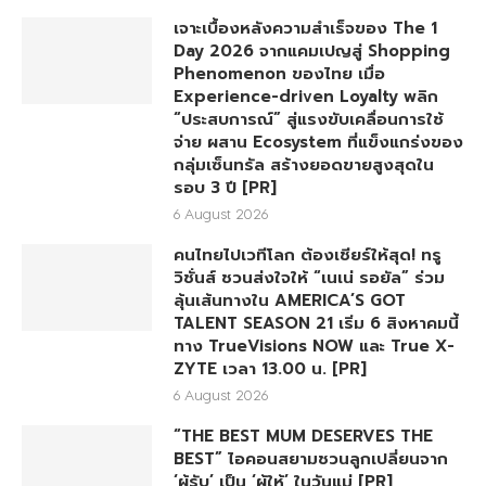
เจาะเบื้องหลังความสำเร็จของ The 1
Day 2026 จากแคมเปญสู่ Shopping
Phenomenon ของไทย เมื่อ
Experience-driven Loyalty พลิก
“ประสบการณ์” สู่แรงขับเคลื่อนการใช้
จ่าย ผสาน Ecosystem ที่แข็งแกร่งของ
กลุ่มเซ็นทรัล สร้างยอดขายสูงสุดใน
รอบ 3 ปี [PR]
6 August 2026
คนไทยไปเวทีโลก ต้องเชียร์ให้สุด! ทรู
วิชั่นส์ ชวนส่งใจให้ “เนเน่ รอยัล” ร่วม
ลุ้นเส้นทางใน AMERICA’S GOT
TALENT SEASON 21 เริ่ม 6 สิงหาคมนี้
ทาง TrueVisions NOW และ True X-
ZYTE เวลา 13.00 น. [PR]
6 August 2026
“THE BEST MUM DESERVES THE
BEST” ไอคอนสยามชวนลูกเปลี่ยนจาก
‘ผู้รับ’ เป็น ‘ผู้ให้’ ในวันแม่ [PR]