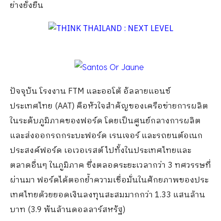
ย่างยั่
งยืน
ปัจจุบัน โรงงาน
FTM
และออโต้ อัลลายแอนซ์
ประเทศไทย (
AAT)
คือหัวใจสำคัญของเครือข่
ายการผลิต
ในระดับภูมิภาคของฟอร์
ด โดยเป็นศูนย์กลางการผลิต
และส่
งออกรถกระบะฟอร์ด เรนเจอร์ และรถยนต์อเนก
ประสงค์ฟอร์ด เอเวอเรสต์ ไปทั้งในประเทศไทยและ
ตลาดอื่นๆ ในภูมิภาค ซึ่งตลอดระยะเวลากว่า
3
ทศวรรษที่
ผ่านมา ฟอร์ดได้ตอกย้ำความเชื่อมั่
นในศักยภาพของประ
เทศไทยด้
วยยอดเงินลงทุนสะสมมากกว่า
1.33
แสนล้าน
บาท (
3.9
พันล้านดอลลาร์สหรัฐ)