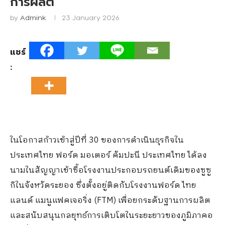
การผลิต
by
Admink
23 January 2026
แชร์
:
ในโอกาสก้าวเข้าสู่ปีที่
30
ของการดำเนินธุรกิจใน
ประเทศไทย ฟอร์ด มอเตอร์ คัมปะนี ประเทศไทย ได้ลง
นามในสัญญาเข้าซื้
อโรงงานประกอบรถยนต์เดิมของซูซู
กิในจังหวัดระยอง ซึ่งตั้งอยู่ติดกับโรงงานฟอร์ด ไทย
แลนด์ แมนูแฟคเจอริ่ง (
FTM)
เพื่อยกระดับฐานการผลิต
และสนั
บสนุนกลยุทธ์การเติ
บโตในระยะยาวของภูมิภาคอ