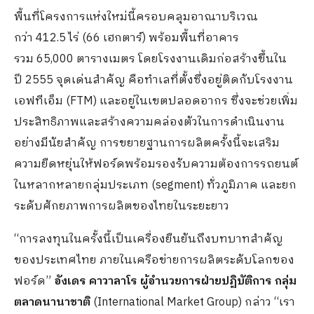
พื้นที่โครงการแห่งใหม่นี้
ครอบคลุมอาณาบริเวณ
กว่า
412.5
ไร่ (
66
เฮกตาร์) พร้อมพื้นที่อาคาร
รวม
65,000
ตารางเมตร โดยโรงงานเดิมก่อสร้างขึ้นใน
ปี
2555
จุดเด่นสำคัญ คือทำเลที่ตั้งซึ่งอยู่ติดกั
บโรงงาน
เอฟทีเอ็ม (
FTM)
และอยู่ในเขตปลอดอากร ซึ่งจะช่วยเพิ่ม
ประสิทธิ
ภาพและสร้างความคล่องตั
วในการดำเนินงาน
อย่างมีนัยสำคัญ การขยายฐานการผลิตครั้งนี้
จะเสริม
ความยืดหยุ่นให้ฟอร์ดพร้
อมรองรับความต้องการรถยนต์
ในหลากหลายกลุ่มประเภท (
segment)
ทั่วภูมิภาค และยก
ระดับศักยภาพการผลิ
ตของไทยในระยะยาว
“การลงทุนในครั้งนี้เป็นเครื่
องยืนยันถึงบทบาทสำคั
ญ
ของประเทศไทย ภายในเครือข่ายการผลิตระดั
บโลกของ
ฟอร์ด”
อังเดร คาวาลาโร ผู้อำนวยการฝ่ายปฏิบัติการ กลุ่ม
ตลาดนานาชาติ
(
International Market Group)
กล่าว “เรา