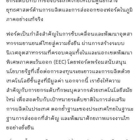
ยกระดั
บบทบาทของประเทศไทยให้เป็นศูนย์
กลาง
ยุทธศาสตร์ด้านการผลิ
ตและการส่งออกของฟอร์ดในภูมิ
ภาคอย่างแท้จริง
ฟอร์ดเป็นกำลังสำคัญในการขั
บเคลื่อนและพัฒนาอุ
ตสา
หกรรมยานยนต์ไทยสู่ความยั่
งยืน ผ่านการสร้างระบบ
นิเวศอุ
ตสาหกรรมที่ครอบคลุมทั้
งในและนอกเขตพัฒนา
พิเศษภาคตะวั
นออก (
EEC)
โดยฟอร์ดพร้อมสนับสนุน
นโยบายรั
ฐที่เอื้อต่อการลงทุ
นระยะยาวและการผลิตด้
วย
เทคโนโลยีขั้นสูงที่มีมูลค่า นอกจากนี้ เรายังให้ความ
สำคัญกับการยกระดั
บทักษะบุคลากรด้วยเทคโนโลยีสมั
ย
ใหม่ เพื่อสอดรับกับเป้าหมายระดั
บชาติในการส่งเสริม
การผลิ
ตในประเทศ ตอกย้ำ
ฐานะของประเทศไทยในฐานะ
ฐานการส่
งออกที่สำคัญ และพัฒนาศักยภาพแรงงานไท
ยอย่
างยั่งยืน