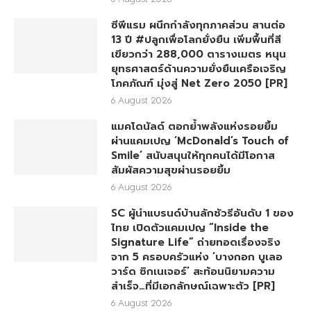
ซีพีแรม ผนึกกำลังทุกภาคส่วน สานต่อ
13 ปี #ปลูกเพื่อโลกยั่งยืน เพิ่มพื้นที่สี
เขียวกว่า 288,000 ตารางเมตร หนุน
ยุทธศาสตร์ด้านความยั่งยืนเครือเจริญ
โภคภัณฑ์ มุ่งสู่ Net Zero 2050 [PR]
6 August 2026
แมคโดนัลด์ ตอกย้ำพลังแห่งรอยยิ้ม
ผ่านแคมเปญ ‘McDonald’s Touch of
Smile’ สนับสนุนให้ทุกคนได้มีโอกาส
สัมผัสความสุขผ่านรอยยิ้ม
6 August 2026
SC ผู้นำแบรนด์บ้านลักชัวรีอันดับ 1 ของ
ไทย เปิดตัวแคมเปญ “Inside the
Signature Life” ถ่ายทอดเรื่องจริง
จาก 5 ครอบครัวแห่ง ‘บางกอก บูเลอ
วาร์ด ซิกเนเจอร์’ สะท้อนนิยามความ
สำเร็จ…ที่มีเอกลักษณ์เฉพาะตัว [PR]
6 August 2026