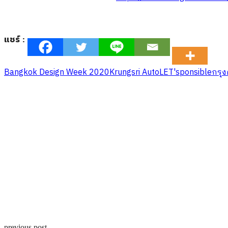
แชร์ :
Bangkok Design Week 2020
Krungsri Auto
LET'sponsible
กรุง
previous post