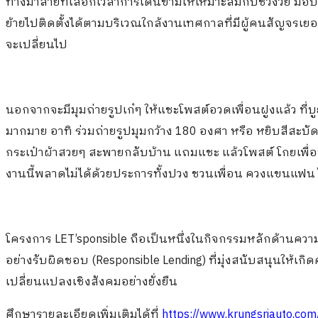
ทางม้าลายที่เลือกเวลาการเดินข้ามให้เหมาะสมกับช่วงวัย มอ
ย้ายไปติดตั้งได้ตามบริเวณใกล้งานเทศกาลที่มีผู้คนสัญจรเย
จะเปลี่ยนไป
นอกจากจะมีมุมถ่ายรูปเก๋ๆ ให้แชะโพสต์อวดเพื่อนฝูงแล้ว ที่บ
มากมาย อาทิ ร่วมถ่ายรูปมุมกว้าง 180 องศา หรือ หยิบสี
กระเป๋าผ้าสวยๆ สะพายกลับบ้าน แถมแชะ แล้วโพสต์ โกยเพื่อน
งานนี้พลาดไม่ได้ด้วยประการทั้งปวง ชวนเพื่อน ควงแขนแฟน ไปร่
โครงการ LET’sponsible ถือเป็นหนึ่งในกิจกรรมหลักด้านควา
อย่างรับผิดชอบ (Responsible Lending) ที่มุ่งสนับสนุนให้
เปลี่ยนแปลงเชิงสังคมอย่างยั่งยืน
ศึกษารายละเอียดเพิ่มเติมได้ที่
https://www.krungsriauto.com