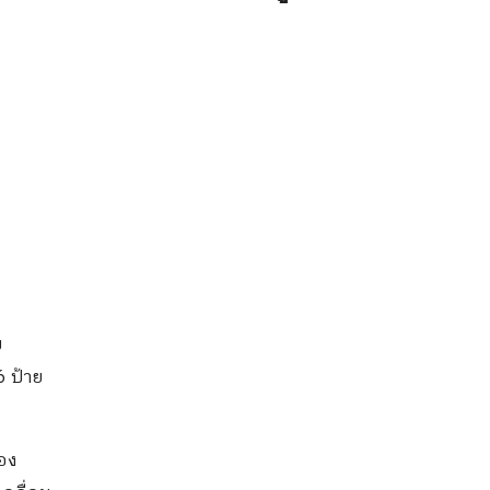
บ
6 ป้าย
อง