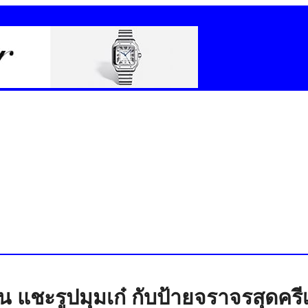
แชะรูปมุมเก๋ กับป้ายจราจรสุดครี