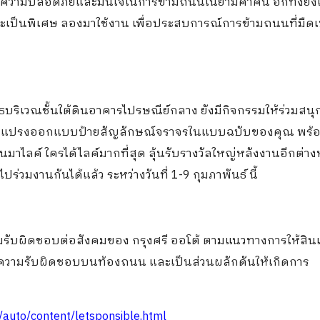
บความปลอดภัยและมั่นใจในการข้ามถนนในยามค่ำคืน อีกทั้งยังเ
อะเป็นพิเศษ ลองมาใช้งาน เพื่อประสบการณ์การข้ามถนนที่มืดเป
ูธบริเวณชั้นใต้ดินอาคารไปรษณีย์กลาง ยังมีกิจกรรมให้ร่วมสนุ
สะบัดแปรงออกแบบป้ายสัญลักษณ์จราจรในแบบฉบับของคุณ พร้อ
มาไลค์ ใครได้ไลค์มากที่สุด ลุ้นรับรางวัลใหญ่หลังงานอีกต่า
วมงานกันได้แล้ว ระหว่างวันที่ 1-9 กุมภาพันธ์ นี้
มรับผิดชอบต่อสังคมของ กรุงศรี ออโต้ ตามแนวทางการให้สินเช
เกิดความรับผิดชอบบนท้องถนน และเป็นส่วนผลักดันให้เกิดการ
/auto/content/letsponsible.html