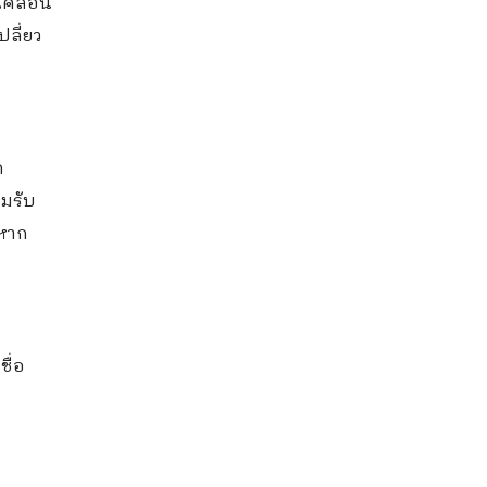
คลื่อน
ลี่ยว
ก
มรับ
งหาก
ื่อ