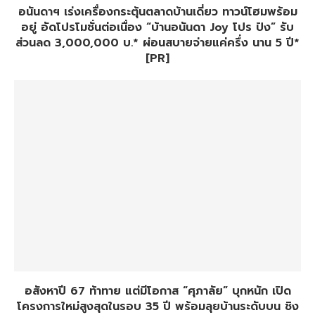
อนันดาฯ เร่งเครื่องกระตุ้นตลาดบ้านเดี่ยว ทาวน์โฮมพร้อม
อยู่ อัดโปรโมชั่นต่อเนื่อง “บ้านอนันดา Joy โปร ปัง” รับ
ส่วนลด 3,000,000 บ.* ผ่อนสบายจ่ายแค่ครึ่ง นาน 5 ปี*
[PR]
อสังหาปี 67 ท้าทาย แต่มีโอกาส “ศุภาลัย” บุกหนัก เปิด
โครงการใหม่สูงสุดในรอบ 35 ปี พร้อมลุยบ้านระดับบน ชิง