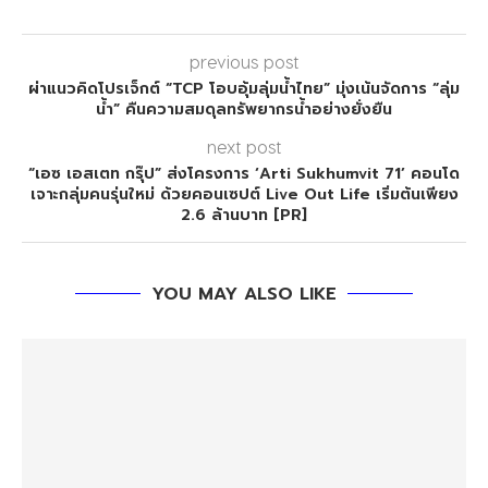
previous post
ผ่าแนวคิดโปรเจ็กต์ “TCP โอบอุ้มลุ่มน้ำไทย” มุ่งเน้นจัดการ “ลุ่ม
น้ำ” คืนความสมดุลทรัพยากรน้ำอย่างยั่งยืน
next post
“เอซ เอสเตท กรุ๊ป” ส่งโครงการ ‘Arti Sukhumvit 71’ คอนโด
เจาะกลุ่มคนรุ่นใหม่ ด้วยคอนเซปต์ Live Out Life เริ่มต้นเพียง
2.6 ล้านบาท [PR]
YOU MAY ALSO LIKE