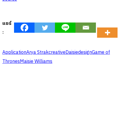
แชร์
:
Application
Arya Strak
creative
Daisie
design
Game of
Thrones
Maisie Williams