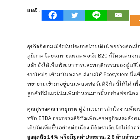
แชร์ :
ธุรกิจอีคอมเมิร์ซในประเทศไทยเติบโตอย่างต่อเนื่อ
ภูมิภาค โดยเฉพาะแพลตฟอร์ม B2C ที่โดดเด่นจนเป็
แล้ว ยังได้เห็นพัฒนาการและพฤติกรรมของผู้บริโภ
รายใหม่ๆ เข้ามาในตลาด ส่งผลให้ Ecosystem นี้แ
พยายามเข้ามาอยู่บนแพลตฟอร์มดิจิทัลนี้ให้ได้ เพื
ลูกค้าที่มีแนวโน้มเพิ่มจำนวนมากขึ้นอย่างต่อเนื่อ
คุณสุรางคณา วายุภาพ
ผู้อำนวยการสำนักงานพัฒน
หรือ ETDA กระทรวงดิจิทัลเพื่อเศรษฐกิจและสังค
เติบโตเพิ่มขึ้นอย่างต่อเนื่อง มีอัตราเติบโตไม่ต
สูงสุดถึง 14% หรือมีมูลค่าประมาณ 2.8 ล้านล้านบาท