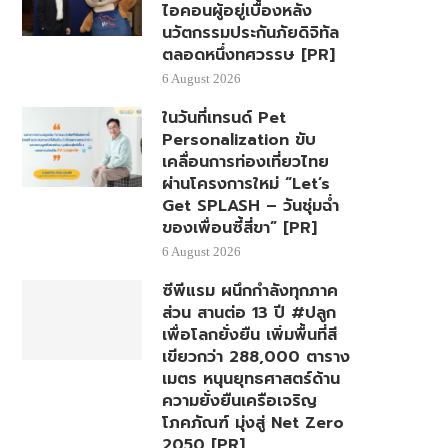
ไอคอนผู้อยู่เบื้องหลัง
นวัตกรรมประกันภัยดิจิทัล
ตลอดหนึ่งทศวรรษ [PR]
6 August 2026
ในวันที่เทรนด์ Pet
Personalization ขับ
เคลื่อนการท่องเที่ยวไทย
ผ่านโครงการใหม่ “Let’s
Get SPLASH – วันชุ่มฉ่ำ
ของเพื่อนซี้สี่ขา” [PR]
6 August 2026
ซีพีแรม ผนึกกำลังทุกภาค
ส่วน สานต่อ 13 ปี #ปลูก
เพื่อโลกยั่งยืน เพิ่มพื้นที่สี
เขียวกว่า 288,000 ตาราง
เมตร หนุนยุทธศาสตร์ด้าน
ความยั่งยืนเครือเจริญ
โภคภัณฑ์ มุ่งสู่ Net Zero
2050 [PR]