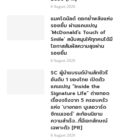
6 August 2026
แมคโดนัลด์ ตอกย้ำพลังแห่ง
รอยยิ้ม ผ่านแคมเปญ
‘McDonald’s Touch of
Smile’ สนับสนุนให้ทุกคนได้มี
โอกาสสัมผัสความสุขผ่าน
รอยยิ้ม
6 August 2026
SC ผู้นำแบรนด์บ้านลักชัวรี
อันดับ 1 ของไทย เปิดตัว
แคมเปญ “Inside the
Signature Life” ถ่ายทอด
เรื่องจริงจาก 5 ครอบครัว
แห่ง ‘บางกอก บูเลอวาร์ด
ซิกเนเจอร์’ สะท้อนนิยาม
ความสำเร็จ…ที่มีเอกลักษณ์
เฉพาะตัว [PR]
6 August 2026