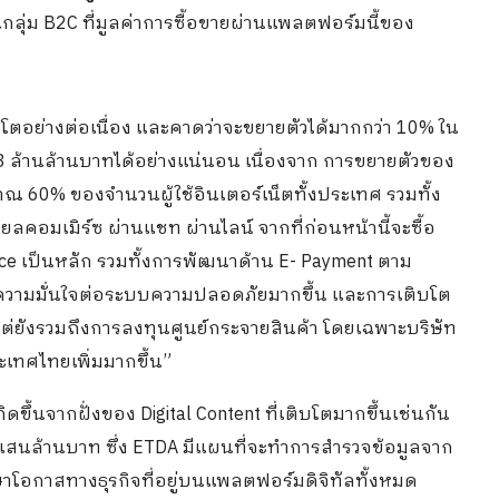
ลุ่ม B2C ที่มูลค่าการซื้อขายผ่านแพลตฟอร์มนี้ของ
บโตอย่างต่อเนื่อง และคาดว่าจะขยายตัวได้มากกว่า 10% ใน
ตะ 3 ล้านล้านบาทได้อย่างแน่นอน เนื่องจาก การขยายตัวของ
าณ 60% ของจำนวนผู้ใช้อินเตอร์เน็ตทั้งประเทศ รวมทั้ง
ลคอมเมิร์ซ ผ่านแชท ผ่านไลน์ จากที่ก่อนหน้านี้จะซื้อ
e เป็นหลัก รวมทั้งการพัฒนาด้าน E- Payment ตาม
ภคมีความมั่นใจต่อระบบความปลอดภัยมากขึ้น และการเติบโต
่ง แต่ยังรวมถึงการลงทุนศูนย์กระจายสินค้า โดยเฉพาะบริษัท
เทศไทยเพิ่มมากขึ้น”
เกิดขึ้นจากฝั่งของ Digital Content ที่เติบโตมากขึ้นเช่นกัน
.5 แสนล้านบาท ซึ่ง ETDA มีแผนที่จะทำการสำรวจข้อมูลจาก
ศึกษาโอกาสทางธุรกิจที่อยู่บนแพลตฟอร์มดิจิทัลทั้งหมด