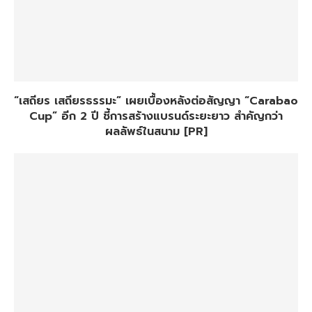
“เสถียร เสถียรธรรมะ” เผยเบื้องหลังต่อสัญญา “Carabao
Cup” อีก 2 ปี ชี้การสร้างแบรนด์ระยะยาว สำคัญกว่า
ผลลัพธ์ในสนาม [PR]