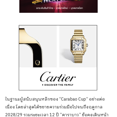
ในฐานะผู้สนับสนุนหลักของ “Carabao Cup” อย่างต่อ
เนื่อง โดยล่าสุดได้ขยายความร่วมมือไปจนถึงฤดูกาล
2028/29 รวมระยะเวลา 12 ปี “คาราบาว” ยังคงเดินหน้า