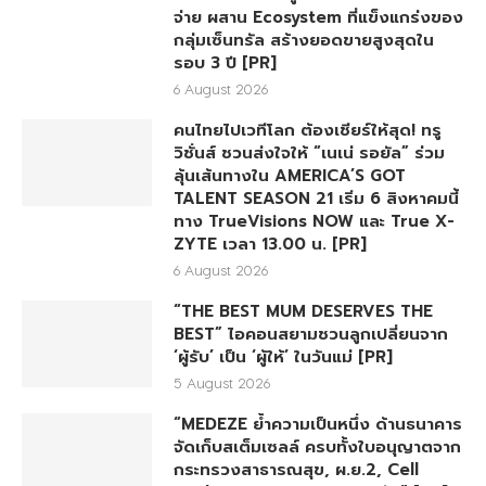
จ่าย ผสาน Ecosystem ที่แข็งแกร่งของ
กลุ่มเซ็นทรัล สร้างยอดขายสูงสุดใน
รอบ 3 ปี [PR]
6 August 2026
คนไทยไปเวทีโลก ต้องเชียร์ให้สุด! ทรู
วิชั่นส์ ชวนส่งใจให้ “เนเน่ รอยัล” ร่วม
ลุ้นเส้นทางใน AMERICA’S GOT
TALENT SEASON 21 เริ่ม 6 สิงหาคมนี้
ทาง TrueVisions NOW และ True X-
ZYTE เวลา 13.00 น. [PR]
6 August 2026
“THE BEST MUM DESERVES THE
BEST” ไอคอนสยามชวนลูกเปลี่ยนจาก
‘ผู้รับ’ เป็น ‘ผู้ให้’ ในวันแม่ [PR]
5 August 2026
“MEDEZE ย้ำความเป็นหนึ่ง ด้านธนาคาร
จัดเก็บสเต็มเซลล์ ครบทั้งใบอนุญาตจาก
กระทรวงสาธารณสุข, ผ.ย.2, Cell