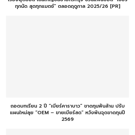
ทุกนัด สุดทุกแมตช์” ตลอดฤดูกาล 2025/26 [PR]
ถอดบทเรียน 2 ปี “เบียร์คาราบาว” ขาดทุนพันล้าน ปรับ
แผนใหม่ลุย “OEM – ขายเบียร์สด” หวังพ้นจุดขาดทุนปี
2569