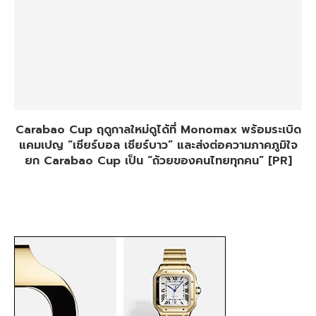
Carabao Cup ฤดูกาลใหม่ดูได้ที่ Monomax พร้อมระเบิด
แคมเปญ “เชียร์บอล เชียร์บาว” และส่งต่อความภาคภูมิใจ
ยก Carabao Cup เป็น “ถ้วยของคนไทยทุกคน” [PR]