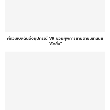
ศึกวิมเบิลดันดึงอุปกรณ์ VR ช่วยผู้พิการสายตาชมเทนนิส
“ชัดขึ้น”