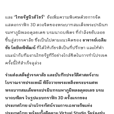
และ
“ไทยรัฐนิวส์โชว์”
ยังเพิ่มความพิเศษด้วยการจัด
แสดงกราฟิก 3D ดวงจิตของพระบาทสมเด็จพระปรมินท
รมหาภูมิพลอดุลยเดช บรมนาถบพิตร ที่กำลังขยับลอย
ขึ้นสู่สวรรคาลัย ซึ่งเป็นไปตามแนวคิดของ
อาจารย์เฉลิม
ชัย โฆษิตพิพัฒน์
ที่ได้ให้เกียรติเป็นที่ปรึกษา และให้คำ
แนะนำกับทีมงานไทยรัฐทีวีอย่างใกล้ชิดในการทำโปรเจค
ครั้งนี้ให้สำเร็จลุล่วง
ร่วมส่งเสด็จสู่วรรคาลัย และบันทึกประวัติศาสตร์งาน
โบราณราชประเพณี พิธีถวายพระเพลิงพระบรมศพ
พระบาทสมเด็จ
พระปรมินทรมหาภูมิพลอดุลยเดช บรม
นาถบพิตร
ในรูปแบบกราฟิก
3D ครั้งแรกของ
ประเทศไทย ผ่านโทรทัศน์รวมการเฉพาะกิจแห่ง
ประเทศไทย พร้อมทั้งติดตาม Virtual Studio วัดร่องขุ่น