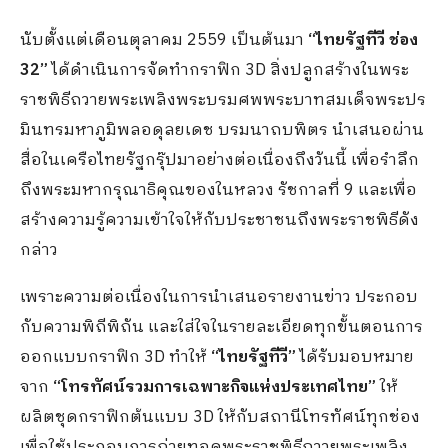
นับตั้งแต่เดือนตุลาคม 2559 เป็นต้นมา
“ไทยรัฐทีวี ช่อง
32”
ได้ดำเนินการจัดทำกราฟิก 3D สิ่งปลูกสร้างในพระ
ราชพิธีถวายพระเพลิงพระบรมศพพระบาทสมเด็จพระปร
มินทรมหาภูมิพลอดุลยเดช บรมนาถบพิตร นำเสนอผ่าน
สื่อในเครือไทยรัฐกรุ๊ปมาอย่างต่อเนื่องถึงวันนี้ เพื่อรำลึก
ถึงพระมหากรุณาธิคุณของในหลวง รัชกาลที่ 9 และเพื่อ
สร้างความรู้ความเข้าใจให้กับประชาชนถึงพระราชพิธีดัง
กล่าว
เพราะความต่อเนื่องในการนำเสนอรายงานข่าว ประกอบ
กับความพิถีพิถัน และใส่ใจในรายละเอียดทุกขั้นตอนการ
ออกแบบกราฟิก 3D ทำให้
“ไทยรัฐทีวี”
ได้รับมอบหมาย
จาก
“โทรทัศน์รวมการเฉพาะกิจแห่งประเทศไทย”
ให้
ผลิตชุดกราฟิกต้นแบบ 3D ให้กับสถานีโทรทัศน์ทุกช่อง
เพื่อใช้ประกอบการถ่ายทอดพระราชพิธีถวายพระเพลิง