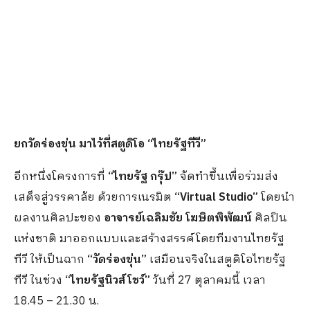
ยกวัดร่องขุ่น มาไว้ที่สตูดิโอ “ไทยรัฐทีวี”
อีกหนึ่งโครงการที่
“ไทยรัฐ กรุ๊ป”
จัดทำขึ้นเพื่อร่วมส่ง
เสด็จสู่วรรคาลัย ด้วยการเนรมิต
“
Virtual Studio”
โดยนำ
ผลงานศิลปะของ
อาจารย์เฉลิมชัย โฆษิตพิพัฒน์
ศิลปิน
แห่งชาติ มาออกแบบและสร้างสรรค์โดยทีมงานไทยรัฐ
ทีวี ให้เป็นฉาก
“วัดร่องขุ่น”
เสมือนจริงในสตูดิโอไทยรัฐ
ทีวี ในช่วง
“ไทยรัฐนิวส์โชว์”
วันที่ 27 ตุลาคมนี้ เวลา
18.45 – 21.30 น.