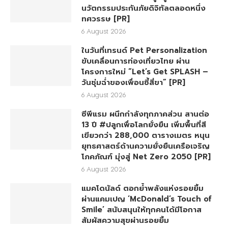
นวัตกรรมประกันภัยดิจิทัลตลอดหนึ่ง
ทศวรรษ [PR]
6 August 2026
ในวันที่เทรนด์ Pet Personalization
ขับเคลื่อนการท่องเที่ยวไทย ผ่าน
โครงการใหม่ “Let’s Get SPLASH –
วันชุ่มฉ่ำของเพื่อนซี้สี่ขา” [PR]
6 August 2026
ซีพีแรม ผนึกกำลังทุกภาคส่วน สานต่อ
13 ปี #ปลูกเพื่อโลกยั่งยืน เพิ่มพื้นที่สี
เขียวกว่า 288,000 ตารางเมตร หนุน
ยุทธศาสตร์ด้านความยั่งยืนเครือเจริญ
โภคภัณฑ์ มุ่งสู่ Net Zero 2050 [PR]
6 August 2026
แมคโดนัลด์ ตอกย้ำพลังแห่งรอยยิ้ม
ผ่านแคมเปญ ‘McDonald’s Touch of
Smile’ สนับสนุนให้ทุกคนได้มีโอกาส
สัมผัสความสุขผ่านรอยยิ้ม