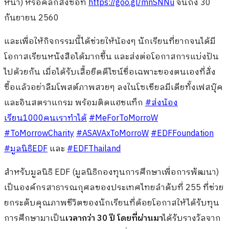
หน้า) หรือคลิกสั่งซื้อที่
https://goo.gl/mnSNNu
จนถึง 30
กันยายน 2560
และเพื่อให้กิจกรรมนี้ได้ช่วยให้น้องๆ นักเรียนที่ยากจนได้มี
โอกาสเรียนหนังสือได้มากขึ้น และส่งต่อโอกาสการแบ่งปัน
ไปด้วยกัน เมื่อได้รับเสื้อยืดดีไซน์ชื่อเฉพาะของตนเองที่สั่ง
ซื้อแล้วอย่าลืมโพสต์ภาพสวยๆ ลงในโซเชียลมีเดียทั้งเฟสบุ๊ค
และอินสตราแกรม พร้อมติดแฮชแท็ก
#ส่งน้อง
เรียน1000คนเราทำได้
#MeForToMorroW
#ToMorrowCharity
#ASAVAxToMorroW
#EDFFoundation
#มูลนิธิEDF
และ
#EDFThailand
สำหรับมูลนิธิ EDF (มูลนิธิกองทุนการศึกษาเพื่อการพัฒนา)
เป็นองค์กรสาธารณกุศลของประเทศไทยลำดับที่ 255 ที่ช่วย
ยกระดับคุณภาพชีวิตของนักเรียนที่ด้อยโอกาสให้ได้รับทุน
การศึกษามาเป็น
เวลากว่า
30 ปี โดยที่ผ่านมา
ได้รับรางวัลจาก