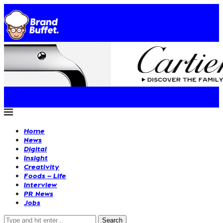
Home
News
Digital
Insight
Creativity
Foods – Life
Interview
PR News
Jobs
Search