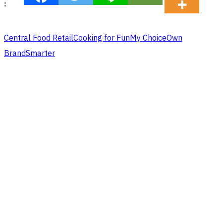
:
Central Food Retail
Cooking for Fun
My Choice
Own
Brand
Smarter