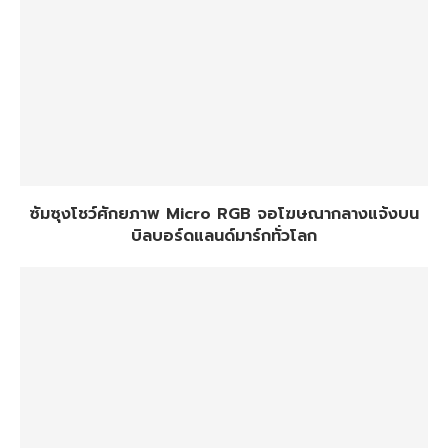
ซัมซุงโชว์ศักยภาพ Micro RGB จอโฆษณากลางแจ้งบน
บิลบอร์ดแลนด์มาร์กทั่วโลก