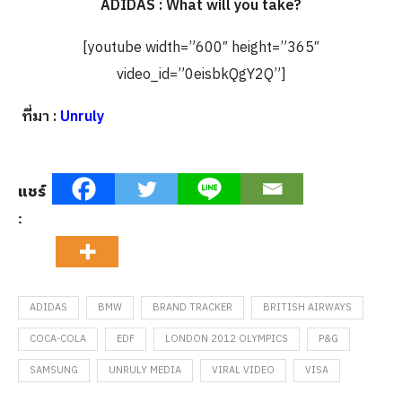
ADIDAS : What will you take?
[youtube width=”600″ height=”365″
video_id=”0eisbkQgY2Q”]
ที่มา :
Unruly
แชร์
:
ADIDAS
BMW
BRAND TRACKER
BRITISH AIRWAYS
COCA-COLA
EDF
LONDON 2012 OLYMPICS
P&G
SAMSUNG
UNRULY MEDIA
VIRAL VIDEO
VISA