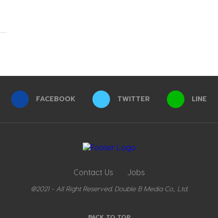
FACEBOOK
TWITTER
LINE
Contact Us
Jobs
@2021 - All Right Reserved. Double B Media Co., Ltd.
BACK TO TOP