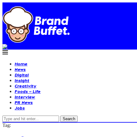
Home
News
Digital
Insight
Creativity
Foods – Life
Interview
PR News
Jobs
Search
Tag: