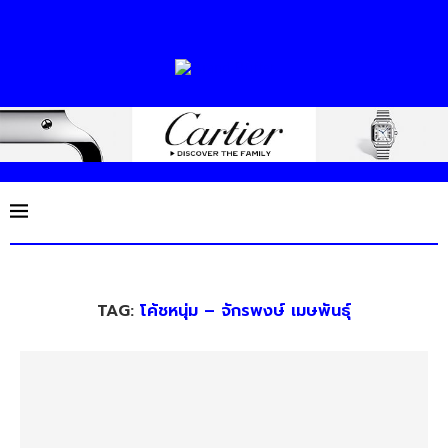
TAG:
โค้ชหนุ่ม – จักรพงษ์ เมษพันธุ์