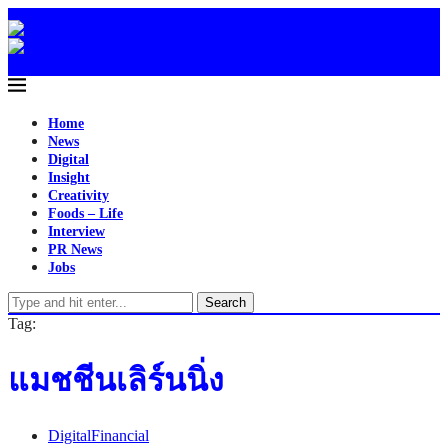
Home
News
Digital
Insight
Creativity
Foods – Life
Interview
PR News
Jobs
Search
Tag:
แมชชีนเลิร์นนิ่ง
Digital
Financial