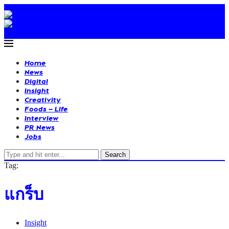
Home
News
Digital
Insight
Creativity
Foods – Life
Interview
PR News
Jobs
Search
Tag:
แกร็บ
Insight