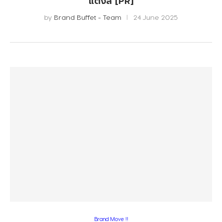
แต่งสี [PR]
by
Brand Buffet - Team
24 June 2025
Brand Move !!