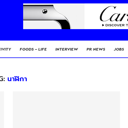
IVITY
FOODS – LIFE
INTERVIEW
PR NEWS
JOBS
G:
นาฬิกา