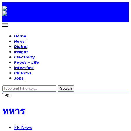
Home
News
Digital
Insight
Creativity
Foods – Life
Interview
PR News
Jobs
Search
Tag:
ทหาร
PR News