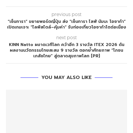
previous post
“เซ็นทารา” ขยายพอร์ตญี่ปุ่น ส่ง “เซ็นทารา ไลฟ์ นัมบะ โอซาก้า”
เปิดเกมเจาะ “ไลฟ์สไตล์–คุ้มค่า” รับท่องเที่ยวโอซาก้าโตต่อเนื่อง
next post
KINN Natto ผงาดเวทีโลก คว้าอีก 3 รางวัล ITEX 2026 ดัน
ผลงานนวัตกรรมไทยสะสม 9 รางวัล ตอกย้ำศักยภาพ “โภชน
เภสัชไทย” สู่ตลาดสุขภาพโลก [PR]
YOU MAY ALSO LIKE