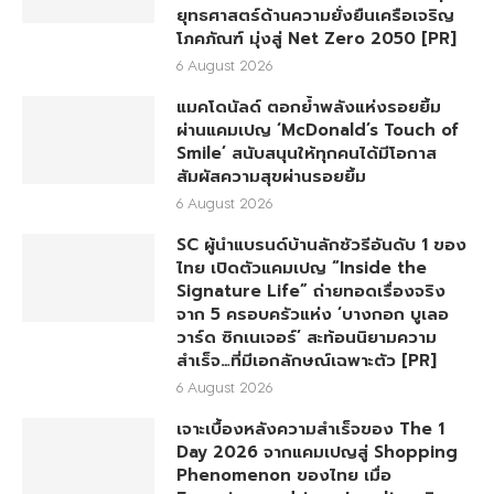
ยุทธศาสตร์ด้านความยั่งยืนเครือเจริญ
โภคภัณฑ์ มุ่งสู่ Net Zero 2050 [PR]
6 August 2026
แมคโดนัลด์ ตอกย้ำพลังแห่งรอยยิ้ม
ผ่านแคมเปญ ‘McDonald’s Touch of
Smile’ สนับสนุนให้ทุกคนได้มีโอกาส
สัมผัสความสุขผ่านรอยยิ้ม
6 August 2026
SC ผู้นำแบรนด์บ้านลักชัวรีอันดับ 1 ของ
ไทย เปิดตัวแคมเปญ “Inside the
Signature Life” ถ่ายทอดเรื่องจริง
จาก 5 ครอบครัวแห่ง ‘บางกอก บูเลอ
วาร์ด ซิกเนเจอร์’ สะท้อนนิยามความ
สำเร็จ…ที่มีเอกลักษณ์เฉพาะตัว [PR]
6 August 2026
เจาะเบื้องหลังความสำเร็จของ The 1
Day 2026 จากแคมเปญสู่ Shopping
Phenomenon ของไทย เมื่อ