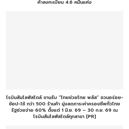
ค้าลงทะเบียน 4.6 หมื่นแห่ง
โรบินสันไลฟ์สไตล์ ขานรับ “ไทยช่วยไทย พลัส” ชวนอร่อย-
ช้อป-ใช้ กว่า 500 ร้านค้า มุ่งลดภาระค่าครองชีพทั่วไทย
รัฐช่วยจ่าย 60% ตั้งแต่ 1 มิ.ย. 69 – 30 ก.ย. 69 ณ
โรบินสันไลฟ์สไตล์ทุกสาขา [PR]