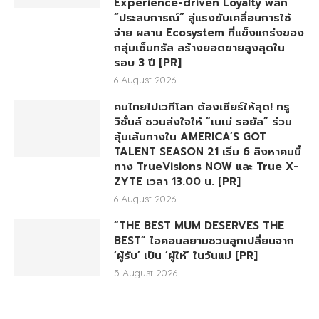
Experience-driven Loyalty พลิก
“ประสบการณ์” สู่แรงขับเคลื่อนการใช้
จ่าย ผสาน Ecosystem ที่แข็งแกร่งของ
กลุ่มเซ็นทรัล สร้างยอดขายสูงสุดใน
รอบ 3 ปี [PR]
6 August 2026
คนไทยไปเวทีโลก ต้องเชียร์ให้สุด! ทรู
วิชั่นส์ ชวนส่งใจให้ “เนเน่ รอยัล” ร่วม
ลุ้นเส้นทางใน AMERICA’S GOT
TALENT SEASON 21 เริ่ม 6 สิงหาคมนี้
ทาง TrueVisions NOW และ True X-
ZYTE เวลา 13.00 น. [PR]
6 August 2026
“THE BEST MUM DESERVES THE
BEST” ไอคอนสยามชวนลูกเปลี่ยนจาก
‘ผู้รับ’ เป็น ‘ผู้ให้’ ในวันแม่ [PR]
5 August 2026