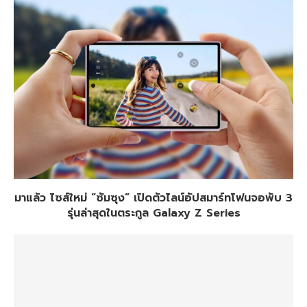
มาแล้ว ไซส์ใหม่ “ซัมซุง” เปิดตัวไลน์อัปสมาร์ทโฟนจอพับ 3
รุ่นล่าสุดในตระกูล Galaxy Z Series