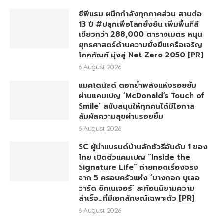
ซีพีแรม ผนึกกำลังทุกภาคส่วน สานต่อ
13 ปี #ปลูกเพื่อโลกยั่งยืน เพิ่มพื้นที่สี
เขียวกว่า 288,000 ตารางเมตร หนุน
ยุทธศาสตร์ด้านความยั่งยืนเครือเจริญ
โภคภัณฑ์ มุ่งสู่ Net Zero 2050 [PR]
6 August 2026
แมคโดนัลด์ ตอกย้ำพลังแห่งรอยยิ้ม
ผ่านแคมเปญ ‘McDonald’s Touch of
Smile’ สนับสนุนให้ทุกคนได้มีโอกาส
สัมผัสความสุขผ่านรอยยิ้ม
6 August 2026
SC ผู้นำแบรนด์บ้านลักชัวรีอันดับ 1 ของ
ไทย เปิดตัวแคมเปญ “Inside the
Signature Life” ถ่ายทอดเรื่องจริง
จาก 5 ครอบครัวแห่ง ‘บางกอก บูเลอ
วาร์ด ซิกเนเจอร์’ สะท้อนนิยามความ
สำเร็จ…ที่มีเอกลักษณ์เฉพาะตัว [PR]
6 August 2026