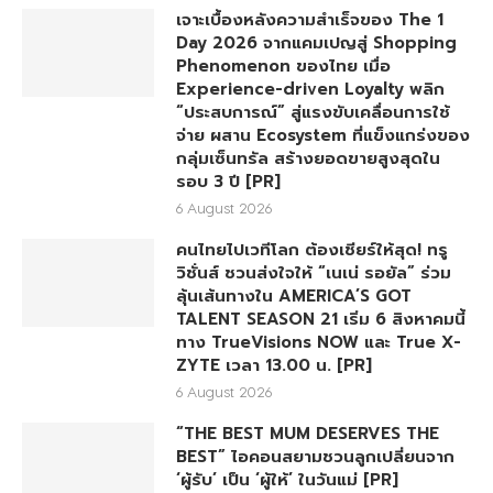
เจาะเบื้องหลังความสำเร็จของ The 1
Day 2026 จากแคมเปญสู่ Shopping
Phenomenon ของไทย เมื่อ
Experience-driven Loyalty พลิก
“ประสบการณ์” สู่แรงขับเคลื่อนการใช้
จ่าย ผสาน Ecosystem ที่แข็งแกร่งของ
กลุ่มเซ็นทรัล สร้างยอดขายสูงสุดใน
รอบ 3 ปี [PR]
6 August 2026
คนไทยไปเวทีโลก ต้องเชียร์ให้สุด! ทรู
วิชั่นส์ ชวนส่งใจให้ “เนเน่ รอยัล” ร่วม
ลุ้นเส้นทางใน AMERICA’S GOT
TALENT SEASON 21 เริ่ม 6 สิงหาคมนี้
ทาง TrueVisions NOW และ True X-
ZYTE เวลา 13.00 น. [PR]
6 August 2026
“THE BEST MUM DESERVES THE
BEST” ไอคอนสยามชวนลูกเปลี่ยนจาก
‘ผู้รับ’ เป็น ‘ผู้ให้’ ในวันแม่ [PR]