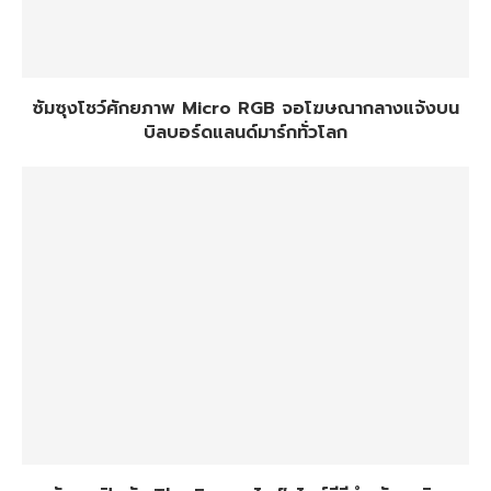
ซัมซุงโชว์ศักยภาพ Micro RGB จอโฆษณากลางแจ้งบน
บิลบอร์ดแลนด์มาร์กทั่วโลก