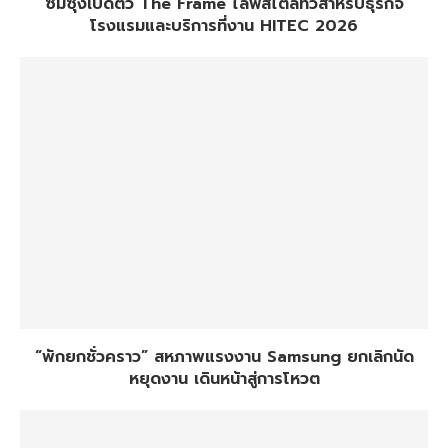
ซัมซุงเปิดตัว The Frame ไลฟ์สไตล์ทีวีสำหรับธุรกิจ
โรงแรมและบริการที่งาน HITEC 2026
“พักยกชั่วคราว” สหภาพแรงงาน Samsung ยกเลิกนัด
หยุดงาน เดินหน้าสู่การโหวต