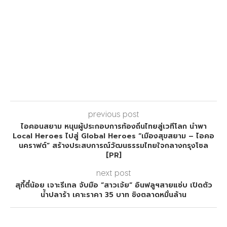
previous post
ไอคอนสยาม หนุนผู้ประกอบการท้องถิ่นไทยสู่เวทีโลก นำพา
Local Heroes ไปสู่ Global Heroes “เมืองสุขสยาม – ไอคอ
นคราฟต์” สร้างประสบการณ์วัฒนธรรมไทยใจกลางกรุงโซล
[PR]
next post
สุกี้ตี๋น้อย เจาะรีเทล จับมือ “สาวเจ้ย” อินฟลูฯสายแซ่บ เปิดตัว
น้ำปลาร้า เคาะราคา 35 บาท ชิงตลาดหมื่นล้าน