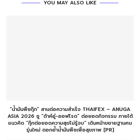
YOU MAY ALSO LIKE
“น้ำมันพืชกุ๊ก” สานต่อความสำเร็จ THAIFEX – ANUGA
ASIA 2026 ชู “ต้าห์อู๋-ออฟโรด” ต่อยอดกิจกรรม ภายใต้
แนวคิด “กุ๊กต่อยอดความสุขไม่รู้จบ” เดินหน้าขยายฐานคน
รุ่นใหม่ ตอกย้ำน้ำมันพืชเพื่อสุขภาพ [PR]