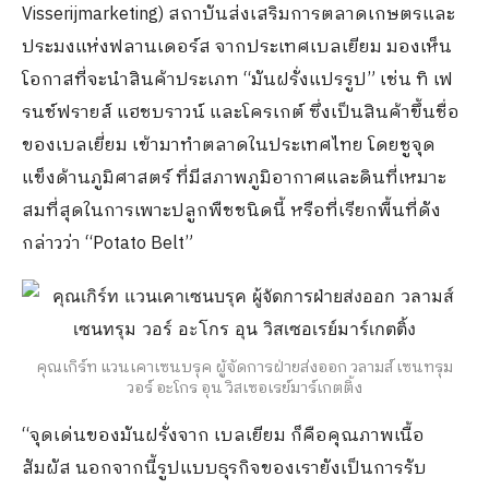
Visserijmarketing) สถาบันส่งเสริมการตลาดเกษตรและ
ประมงแห่งฟลานเดอร์ส จากประเทศเบลเยียม มองเห็น
โอกาสที่จะนำสินค้าประเภท “มันฝรั่งแปรรูป” เช่น ทิ เฟ
รนช์ฟรายส์ แฮชบราวน์ และโครเกต์ ซึ่งเป็นสินค้าขึ้นชื่อ
ของเบลเยี่ยม เข้ามาทำตลาดในประเทศไทย โดยชูจุด
แข็งด้านภูมิศาสตร์ ที่มีสภาพภูมิอากาศและดินที่เหมาะ
สมที่สุดในการเพาะปลูกพืชชนิดนี้ หรือที่เรียกพื้นที่ดัง
กล่าวว่า “Potato Belt”
คุณเกิร์ท แวนเคาเซนบรุค ผู้จัดการฝ่ายส่งออก วลามส์ เซนทรุม
วอร์ อะโกร อุน วิสเซอเรย์มาร์เกตติ้ง
“จุดเด่นของมันฝรั่งจาก เบลเยียม ก็คือคุณภาพเนื้อ
สัมผัส นอกจากนี้รูปแบบธุรกิจของเรายังเป็นการรับ