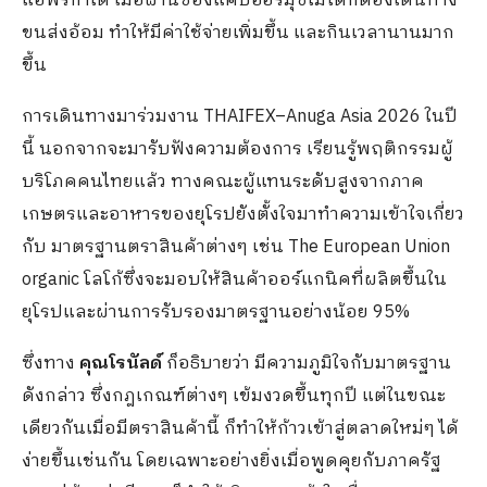
แอฟริกาใต้ เมื่อผ่านช่องแคบฮอร์มุซไม่ได้ก็ต้องเดินทาง
ขนส่งอ้อม ทำให้มีค่าใช้จ่ายเพิ่มขึ้น และกินเวลานานมาก
ขึ้น
การเดินทางมาร่วมงาน THAIFEX–Anuga Asia 2026 ในปี
นี้ นอกจากจะมารับฟังความต้องการ เรียนรู้พฤติกรรมผู้
บริโภคคนไทยแล้ว ทางคณะผู้แทนระดับสูงจากภาค
เกษตรและอาหารของยุโรปยังตั้งใจมาทำความเข้าใจเกี่ยว
กับ มาตรฐานตราสินค้าต่างๆ เช่น The European Union
organic โลโก้ซึ่งจะมอบให้สินค้าออร์แกนิคที่ผลิตขึ้นใน
ยุโรปและผ่านการรับรองมาตรฐานอย่างน้อย 95%
ซึ่งทาง
คุณโรนัลด์
ก็อธิบายว่า มีความภูมิใจกับมาตรฐาน
ดังกล่าว ซึ่งกฎเกณฑ์ต่างๆ เข้มงวดขึ้นทุกปี แต่ในขณะ
เดียวกันเมื่อมีตราสินค้านี้ ก็ทำให้ก้าวเข้าสู่ตลาดใหม่ๆ ได้
ง่ายขึ้นเช่นกัน โดยเฉพาะอย่างยิ่งเมื่อพูดคุยกับภาครัฐ