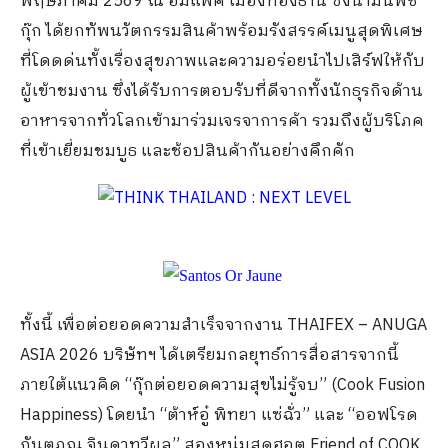
พฤษภาคม 2569 ณ อิมแพ็ค เมืองทองธานี ซึ่งน้ำมันพืช
กุ๊ก ได้ยกทัพนวัตกรรมสินค้าพร้อมรังสรรค์เมนูสุดพิเศษ
ที่โดดด่นทั้งเรื่องสุขภาพและความอร่อยนำไปเสิร์ฟให้กับ
ผู้เข้าชมงาน ซึ่งได้รับการตอบรับที่ดีจากทั้งนักธุรกิจด้าน
อาหารจากทั่วโลกเข้ามาร่วมเจรจาการค้า รวมถึงผู้บริโภค
ที่เข้าเยี่ยมชมบูธ และช้อปสินค้ากันอย่างคึกคัก
ทั้งนี้ เพื่อต่อยอดความสำเร็จจากงาน THAIFEX – ANUGA
ASIA 2026 บริษัทฯ ได้เตรียมกลยุทธ์การสื่อสารจากนี้
ภายใต้แนวคิด “กุ๊กต่อยอดความสุขไม่รู้จบ” (Cook Fusion
Happiness) โดยนำ “ต้าห์อู๋ พิทยา แซ่ฉั่ว” และ “ออฟโรด
กันตภณ จินดาทวีผล” สองหนุ่มสุดฮอต Friend of COOK