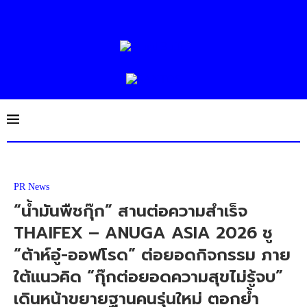
PR News
“น้ำมันพืชกุ๊ก” สานต่อความสำเร็จ
THAIFEX – ANUGA ASIA 2026 ชู
“ต้าห์อู๋-ออฟโรด” ต่อยอดกิจกรรม ภาย
ใต้แนวคิด “กุ๊กต่อยอดความสุขไม่รู้จบ”
เดินหน้าขยายฐานคนรุ่นใหม่ ตอกย้ำ