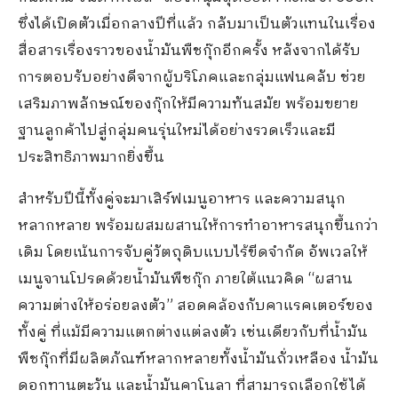
ซึ่งได้เปิดตัวเมื่อกลางปีที่แล้ว กลับมาเป็นตัวแทนในเรื่อง
สื่อสารเรื่องราวของน้ำมันพืชกุ๊กอีกครั้ง หลังจากได้รับ
การตอบรับอย่างดีจากผู้บริโภคและกลุ่มแฟนคลับ ช่วย
เสริมภาพลักษณ์ของกุ๊กให้มีความทันสมัย พร้อมขยาย
ฐานลูกค้าไปสู่กลุ่มคนรุ่นใหม่ได้อย่างรวดเร็วและมี
ประสิทธิภาพมากยิ่งขึ้น
สำหรับปีนี้ทั้งคู่จะมาเสิร์ฟเมนูอาหาร และความสนุก
หลากหลาย พร้อมผสมผสานให้การทำอาหารสนุกขึ้นกว่า
เดิม โดยเน้นการจับคู่วัตถุดิบแบบไร้ขีดจำกัด อัพเวลให้
เมนูจานโปรดด้วยน้ำมันพืชกุ๊ก ภายใต้แนวคิด “ผสาน
ความต่างให้อร่อยลงตัว” สอดคล้องกับคาแรคเตอร์ของ
ทั้งคู่ ที่แม้มีความแตกต่างแต่ลงตัว เช่นเดียวกับที่น้ำมัน
พืชกุ๊กที่มีผลิตภัณฑ์หลากหลายทั้งน้ำมันถั่วเหลือง น้ำมัน
ดอกทานตะวัน และน้ำมันคาโนลา ที่สามารถเลือกใช้ได้