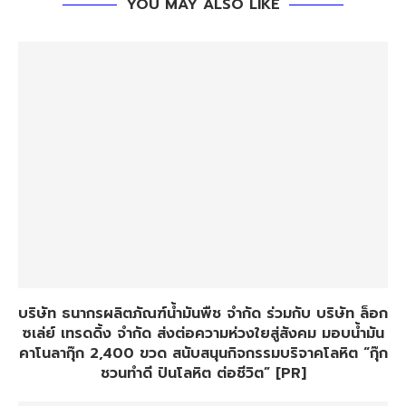
YOU MAY ALSO LIKE
บริษัท ธนากรผลิตภัณฑ์น้ำมันพืช จำกัด ร่วมกับ บริษัท ล็อก
ซเล่ย์ เทรดดิ้ง จำกัด ส่งต่อความห่วงใยสู่สังคม มอบน้ำมัน
คาโนลากุ๊ก 2,400 ขวด สนับสนุนกิจกรรมบริจาคโลหิต “กุ๊ก
ชวนทำดี ปันโลหิต ต่อชีวิต” [PR]