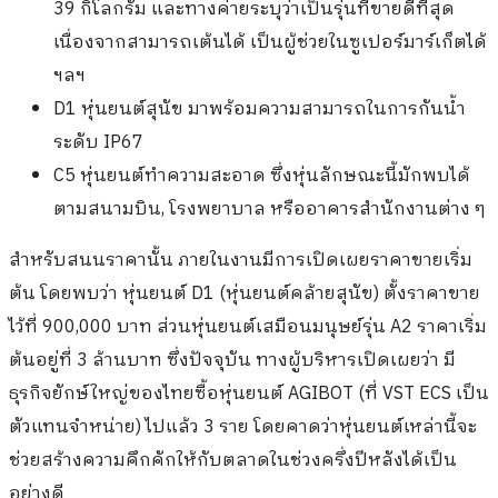
39 กิโลกรัม และทางค่ายระบุว่าเป็นรุ่นที่ขายดีที่สุด
เนื่องจากสามารถเต้นได้ เป็นผู้ช่วยในซูเปอร์มาร์เก็ตได้
ฯลฯ
D1 หุ่นยนต์สุนัข มาพร้อมความสามารถในการกันน้ำ
ระดับ IP67
C5 หุ่นยนต์ทำความสะอาด ซึ่งหุ่นลักษณะนี้มักพบได้
ตามสนามบิน, โรงพยาบาล หรืออาคารสำนักงานต่าง ๆ
สำหรับสนนราคานั้น ภายในงานมีการเปิดเผยราคาขายเริ่ม
ต้น โดยพบว่า หุ่นยนต์ D1 (หุ่นยนต์คล้ายสุนัข) ตั้งราคาขาย
ไว้ที่ 900,000 บาท ส่วนหุ่นยนต์เสมือนมนุษย์รุ่น A2 ราคาเริ่ม
ต้นอยู่ที่ 3 ล้านบาท ซึ่งปัจจุบัน ทางผู้บริหารเปิดเผยว่า มี
ธุรกิจยักษ์ใหญ่ของไทยซื้อหุ่นยนต์ AGIBOT (ที่ VST ECS เป็น
ตัวแทนจำหน่าย) ไปแล้ว 3 ราย โดยคาดว่าหุ่นยนต์เหล่านี้จะ
ช่วยสร้างความคึกคักให้กับตลาดในช่วงครึ่งปีหลังได้เป็น
อย่างดี