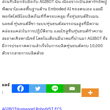
ส่วนที่เลือกจับมือกับ AGIBOT นั้น เนื่องจากเป็นสตาร์ทอัพผู้
พัฒนาโมเดลพื้นฐานด้าน Embodied AI ของตนเอง และมี
พอร์ตโฟลิโอผลิตภัณฑ์ที่ครอบคลุม ทั้งหุ่นยนต์ฮิวแมน
นอยด์ หุ่นยนต์สี่ขา ระบบหุ่นยนต์สมรรถนะสูงที่มีความ
คล่องแคล่วในการปฏิบัติงาน และโซลูชันหุ่นยนต์ทำความ
สะอาดเชิงพาณิชย์ โดยในเดือนมีนาคมที่ผ่านมา AGIBOT ยัง
มีการประกาศความสำเร็จในการผลิตหุ่นยนต์ครบ 10,000
ตัวจากสายการผลิตด้วย
แชร์
:
AGIBOT
Humanoid Robot
VST ECS