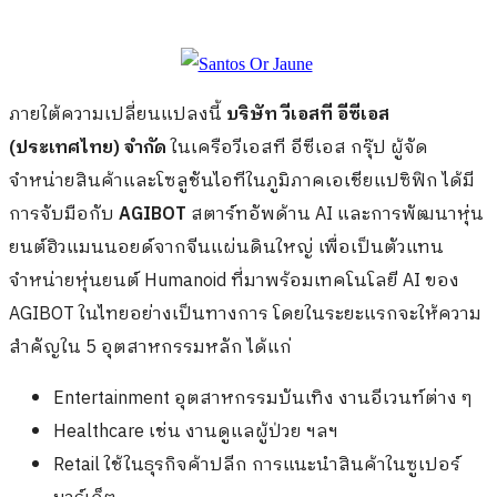
ภายใต้ความเปลี่ยนแปลงนี้
บริษัท วีเอสที อีซีเอส
(ประเทศไทย) จำกัด
ในเครือวีเอสที อีซีเอส กรุ๊ป ผู้จัด
จำหน่ายสินค้าและโซลูชันไอทีในภูมิภาคเอเชียแปซิฟิก ได้มี
การจับมือกับ
AGIBOT
สตาร์ทอัพด้าน AI และการพัฒนาหุ่น
ยนต์ฮิวแมนนอยด์จากจีนแผ่นดินใหญ่ เพื่อเป็นตัวแทน
จำหน่ายหุ่นยนต์ Humanoid ที่มาพร้อมเทคโนโลยี AI ของ
AGIBOT ในไทยอย่างเป็นทางการ โดยในระยะแรกจะให้ความ
สำคัญใน 5 อุตสาหกรรมหลัก ได้แก่
Entertainment อุตสาหกรรมบันเทิง งานอีเวนท์ต่าง ๆ
Healthcare เช่น งานดูแลผู้ป่วย ฯลฯ
Retail ใช้ในธุรกิจค้าปลีก การแนะนำสินค้าในซูเปอร์