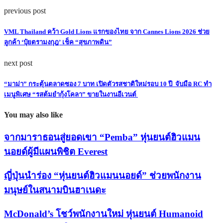
previous post
VML Thailand คว้า Gold Lions แรกของไทย จาก Cannes Lions 2026 ช่วย
ลูกค้า ‘ปุ๋ยตรามงกุฎ’ เช็ค “สุขภาพดิน”
next post
“มาม่า” กระตุ้นตลาดซอง 7 บาท เปิดตัวรสชาติใหม่รอบ 10 ปี จับมือ RC ทำ
เมนูพิเศษ “รสต้มยำกุ้งโคลา” ขายในงานอีเวนต์
You may also like
จากมาราธอนสู่ยอดเขา “Pemba” หุ่นยนต์ฮิวแมน
นอยด์ผู้มีแผนพิชิต Everest
ญี่ปุ่นนำร่อง “หุ่นยนต์ฮิวแมนนอยด์” ช่วยพนักงาน
มนุษย์ในสนามบินฮาเนดะ
McDonald’s โชว์พนักงานใหม่ หุ่นยนต์ Humanoid