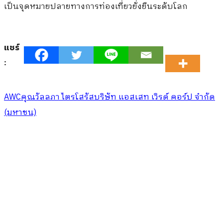
เป็นจุดหมายปลายทางการท่องเที่ยวยั่งยืนระดับโลก
แชร์
:
AWC
คุณวัลลภา ไตรโสรัส
บริษัท แอสเสท เวิรด์ คอร์ป จำกัด
(มหาชน)