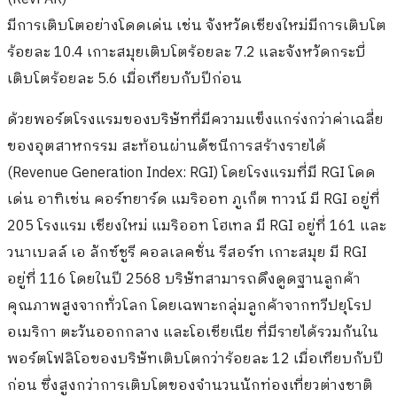
มีการเติบโตอย่างโดดเด่น เช่น จังหวัดเชียงใหม่มีการเติบโต
ร้อยละ 10.4 เกาะสมุยเติบโตร้อยละ 7.2 และจังหวัดกระบี่
เติบโตร้อยละ 5.6 เมื่อเทียบกับปีก่อน
ด้วยพอร์ตโรงแรมของบริษัทที่มีความแข็งแกร่งกว่าค่าเฉลี่ย
ของอุตสาหกรรม สะท้อนผ่านดัชนีการสร้างรายได้
(Revenue Generation Index: RGI) โดยโรงแรมที่มี RGI โดด
เด่น อาทิเช่น คอร์ทยาร์ด แมริออท ภูเก็ต ทาวน์ มี RGI อยู่ที่
205 โรงแรม เชียงใหม่ แมริออท โฮเทล มี RGI อยู่ที่ 161 และ
วนาเบลล์ เอ ลักซ์ชูรี คอลเลคชั่น รีสอร์ท เกาะสมุย มี RGI
อยู่ที่ 116 โดยในปี 2568 บริษัทสามารถดึงดูดฐานลูกค้า
คุณภาพสูงจากทั่วโลก โดยเฉพาะกลุ่มลูกค้าจากทวีปยุโรป
อเมริกา ตะวันออกกลาง และโอเชียเนีย ที่มีรายได้รวมกันใน
พอร์ตโฟลิโอของบริษัทเติบโตกว่าร้อยละ 12 เมื่อเทียบกับปี
ก่อน ซึ่งสูงกว่าการเติบโตของจำนวนนักท่องเที่ยวต่างชาติ