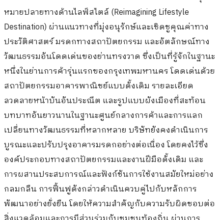
หมายปลายทางด้านไลฟ์สไตล์ (Reimagining Lifestyle
Destination) ผ่านแนวทางที่มุ่งอนุรักษ์และเชิดชูคุณค่าทาง
ประวัติศาสตร์ มรดกทางสถาปัตยกรรม และอัตลักษณ์ทาง
วัฒนธรรมอันโดดเด่นของย่านทรงวาด ซึ่งเป็นที่รู้จักในฐานะ
หนึ่งในย่านการค้ารุ่นแรกของกรุงเทพมหานคร โดดเด่นด้วย
สถาปัตยกรรมอาคารพาณิชย์แบบดั้งเดิม รายละเอียด
ลวดลายหน้าบันอันประณีต และรูปแบบผังเมืองที่สะท้อน
บทบาทอันยาวนานในฐานะศูนย์กลางการค้าและการแลก
เปลี่ยนทางวัฒนธรรมที่หลากหลาย บริษัทยังคงดำเนินการ
บูรณะและปรับปรุงอาคารมรดกอย่างต่อเนื่อง โดยคงไว้ซึ่ง
องค์ประกอบทางสถาปัตยกรรมและงานฝีมือดั้งเดิม และ
การผสานประสบการณ์และฟังก์ชันการใช้งานสมัยใหม่อย่าง
กลมกลืน การฟื้นฟูดังกล่าวดำเนินควบคู่ไปกับหลักการ
พัฒนาอย่างยั่งยืน โดยให้ความสำคัญกับความรับผิดชอบต่อ
สิ่งแวดล้อมและการมีส่วนร่วมกับชุมชนท้องถิ่น ผ่านการ