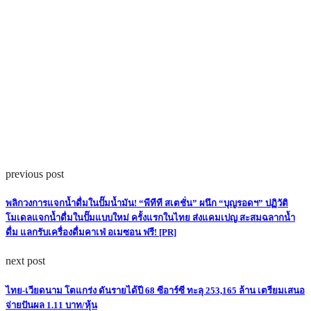
previous post
พลิกวงการแจกน้ำดื่มในปั๊มน้ำมัน! “พีทีที สเตชั่น” ผนึก “บุญรอดฯ” ปฏิวัติ
โมเดลแจกน้ำดื่มในปั๊มแบบใหม่ ครั้งแรกในไทย ส่งแคมเปญ สะสมฉลากน้ำ
ดื่ม แลกรับเครื่องดื่มคาเฟ่ อเมซอน ฟรี! [PR]
next post
ไทย-เวียดนาม โตแกร่ง ดันรายได้ปี 68 ซีอาร์ซี ทะลุ 253,165 ล้าน เตรียมเสนอ
จ่ายปันผล 1.11 บาท/หุ้น