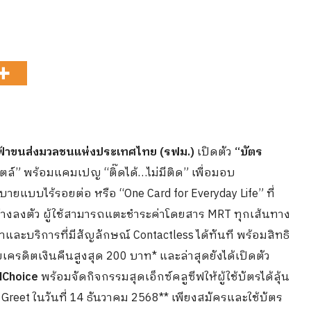
้าขนส่งมวลชนแห่งประเทศไทย (รฟม.)
เปิดตัว
“บัตร
ตล์” พร้อมแคมเปญ “ติ๊ดได้…ไม่มีติด” เพื่อมอบ
แบบไร้รอยต่อ หรือ “One Card for Everyday Life” ที่
ย่างลงตัว ผู้ใช้สามารถแตะชำระค่าโดยสาร MRT ทุกเส้นทาง
และบริการที่มีสัญลักษณ์ Contactless ได้ทันที พร้อมสิทธิ
บเครดิตเงินคืนสูงสุด 200 บาท* และล่าสุดยังได้เปิดตัว
MChoice
พร้อมจัดกิจกรรมสุดเอ็กซ์คลูซีฟให้ผู้ใช้บัตรได้ลุ้น
& Greet ในวันที่ 14 ธันวาคม 2568** เพียงสมัครและใช้บัตร