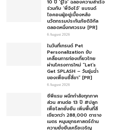
10 ปี ‘รู้ใจ’ ฉลองความสำเร็จ
ร่วมกับ ‘พี่จิงโจ้’ แบรนด์
ไอคอนผู้อยู่เบื้องหลัง
นวัตกรรมประกันภัยดิจิทัล
ตลอดหนึ่งทศวรรษ [PR]
6 August 2026
ในวันที่เทรนด์ Pet
Personalization ขับ
เคลื่อนการท่องเที่ยวไทย
ผ่านโครงการใหม่ “Let’s
Get SPLASH – วันชุ่มฉ่ำ
ของเพื่อนซี้สี่ขา” [PR]
6 August 2026
ซีพีแรม ผนึกกำลังทุกภาค
ส่วน สานต่อ 13 ปี #ปลูก
เพื่อโลกยั่งยืน เพิ่มพื้นที่สี
เขียวกว่า 288,000 ตาราง
เมตร หนุนยุทธศาสตร์ด้าน
ความยั่งยืนเครือเจริญ