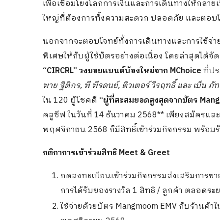
เพื่อเชื่อมโยงโลกการเงินและการเดินทางให้กลายเป
ใหญ่ที่ต้องการทั้งความสะดวก ปลอดภัย และตอบโจ
นอกจากจะตอบโจทย์ทั้งการเดินทางและการใช้จ่า
พิเศษให้กับผู้ใช้บัตรอย่างต่อเนื่อง โดยล่าสุดได
“CIRCRL” วงบอยแบนด์น้องใหม่จาก MChoice
ที่ป
พาย ฐิติกร, พี พีรดนย์, ติวเตอร์ วีรฤทธิ์ และ เบ็น ภั
ใน 120 ผู้โชคดี
“ผู้ที่สะสมยอดสูงสุดจากบัตร M
คลูซีฟ ในวันที่ 14 ธันวาคม 2568** เพียงสมัครและ
พฤศจิกายน 2568 ก็มีสิทธิ์เข้าร่วมกิจกรรม พร
กติกาการเข้าร่วมสิทธิ Meet & Greet
กดลงทะเบียนเข้าร่วมกิจกรรมส่งเสริมการขายนี
การได้รับของรางวัล 1 สิทธิ / ลูกค้า ตลอดร
ใช้จ่ายด้วยบัตร Mangmoom EMV กับร้านค้าในห