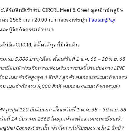
จะได้รับสิทธิเข้าร่วม CIRCRL Meet & Greet สุดเอ็กซ์คลูซีฟ
นวาคม 2568 เวลา 20.00 น. ทางเพจเฟซบุ๊ก
PaotangPay
ยและผู้จัดกิจกรรมกำหนด
ห้ติดCIRCRL #ติ๊ดได้ทุกที่มีเงืนคืน
สมครบ
5,000
บาท/เดือน ตั้งแต่วันที่
1
ส.ค.
68 – 30
พ.ย.
68
ะเบียนเข้าร่วมกิจกรรมส่งเสริมการขายนี้ผ่านช่องทาง
LINE
 เดือน และ จำกัดสูงสุด
4
สิทธิ / ลูกค้า ตลอดระยะเวลากิจกรรม
ดือน และจำกัดรวม
8,000
สิทธิ ตลอดระยะเวลากิจกรรมส่ง
MV
สูงสุด
120
อันดับแรก ตั้งแต่วันที่
1
ต.ค.
68 – 30
พ.ย.
68
วันที่
14
ธันวาคม
2568
โดยลูกค้าจะต้องกดลงทะเบียนเข้า
ungthai Connext
เท่านั้น (จำกัดการได้รับของรางวัล
1
สิทธิ /