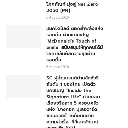
โภคภัณฑ์ มุ่งสู่ Net Zero
2050 [PR]
6 August 2026
แมคโดนัลด์ ตอกย้ำพลังแห่ง
รอยยิ้ม ผ่านแคมเปญ
‘McDonald’s Touch of
Smile’ สนับสนุนให้ทุกคนได้มี
โอกาสสัมผัสความสุขผ่าน
รอยยิ้ม
6 August 2026
SC ผู้นำแบรนด์บ้านลักชัวรี
อันดับ 1 ของไทย เปิดตัว
แคมเปญ “Inside the
Signature Life” ถ่ายทอด
เรื่องจริงจาก 5 ครอบครัว
แห่ง ‘บางกอก บูเลอวาร์ด
ซิกเนเจอร์’ สะท้อนนิยาม
ความสำเร็จ…ที่มีเอกลักษณ์