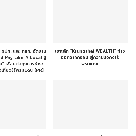
อ ธปท. และ ททท. จัดงาน
เจาะลึก “Krungthai WEALTH” ก้าว
d Pay Like A Local ชู
ออกจากกรอบ สู่ความมั่งคั่งไร้
น” เชื่อมต่อทุกการชำระ
พรมแดน
องเที่ยวไร้พรมแดน [PR]