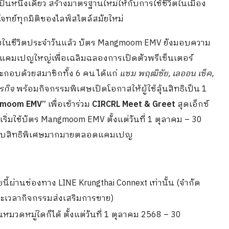
็นหนึ่งเดียว สร้างมาตรฐานใหม่ให้กับการใช้ชีวิตในเมือง
ทย์ทุกมิติของไลฟ์สไตล์สมัยใหม่
ยในชีวิตประจำวันแล้ว บัตร Mangmoom EMV ยังมอบความ
้จัดแคมเปญใหญ่เพื่อเฉลิมฉลองการเปิดตัวพรีเซ็นเตอร์
ระกอบด้วยสมาชิกทั้ง 6 คน ได้แก่
แซม พฤฒิชัย, เลออน เซ็ค,
ทรกิจ
พร้อมกิจกรรมพิเศษเปิดโอกาสให้ผู้ใช้ลุ้นสิทธิเป็น 1
angmoom EMV”
เพื่อเข้าร่วม
CIRCRL Meet & Greet
สุดเอ็กซ์
เริ่มใช้บัตร Mangmoom EMV ตั้งแต่วันที่ 1 ตุลาคม – 30
้อมรับสิทธิพิเศษมากมายตลอดแคมเปญ
้ผ่านช่องทาง LINE Krungthai Connext เท่านั้น (จำกัด
ะยะเวลากิจกรรมส่งเสริมการขาย)
มวดหมู่ใดก็ได้ ตั้งแต่วันที่ 1 ตุลาคม 2568 – 30