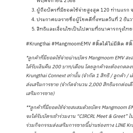
พฤศจิกายน 2568
ผู้ถือบัตรที่มียอดใช้จ่ายสูงสุด 120 ท่านแรก 
ประกาศผลรายชื่อผู้โชคดีทั้งหมดวันที่ 2 ธั
สิทธิและเงื่อนไขเป็นไปตามที่ธนาคารกรุงไท
#Krungthai #MangmoomEMV #ติ๊ดได้ไม่มีติด #ติ๊ดใ
*
ลูกค้าที่มียอดใช้จ่ายผ่านบัตร
Mangmoom EMV
สะ
ได้รับเงินคืน
200
บาท/เดือน โดยลูกค้าจะต้องกดลงท
Krungthai Connext
เท่านั้น (จำกัด
1
สิทธิ / ลูกค้า /
ส่งเสริมการขาย (จำกัดจำนวน
2,000
สิทธิแรกต่อเ
เสริมการขาย)
**
ลูกค้าที่มียอดใช้จ่ายสะสมด้วยบัตร
Mangmoom E
จะได้รับบัตรเข้าร่วมงาน “
CIRCRL Meet & Greet”
ใน
ร่วมกิจกรรมส่งเสริมการขายนี้ผ่านช่องทาง
LINE Kr