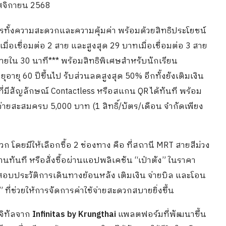
ศจิกายน 2568
รทั้งความสะดวกและความคุ้มค่า พร้อมด้วยสิทธิประโยชน์
ื่อเชื่อมต่อ 2 สาย และสูงสุด 29 บาทเมื่อเชื่อมต่อ 3 สาย
ภายใน 30 นาที*** พร้อมสิทธิพิเศษสำหรับนักเรียน
อายุ 60 ปีขึ้นไป รับส่วนลดสูงสุด 50% อีกทั้งยังเติมเงิน
่ที่มีสัญลักษณ์ Contactless หรือสแกน QR ได้ทันที พร้อม
่ายสะสมครบ 5,000 บาท (1 สิทธิ์/บัตร/เดือน จำกัดเพียง
โดยมีให้เลือกซื้อ 2 ช่องทาง คือ ที่สถานี MRT สายสีม่วง
ทันที หรือสั่งซื้อผ่านแอปพลิเคชัน “เป๋าตัง” ในราคา
สอบประวัติการเดินทางย้อนหลัง เติมเงิน จ่ายบิล และโอน
 ที่ช่วยให้การจัดการค่าใช้จ่ายสะดวกสบายยิ่งขึ้น
จิทัลจาก
Infinitas by Krungthai
แพลตฟอร์มที่พัฒนาขึ้น