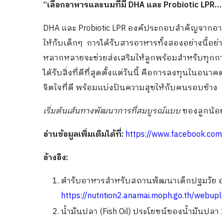
“เลือก
อาหารและนม
ที่มี DHA และ Probiotic LPR
DHA และ Probiotic LPR องค์ประกอบสำคัญจากอาห
ให้กับเด็กๆ การได้รับสารอาหารทั้งสองอย่างนี้อ
หลากหลายจะช่วยส่งเสริมให้ลูกพร้อมสำหรับทุกการ
ได้รับสิ่งที่ดีที่สุดตั้งแต่วันนี้ คือการลงทุนในอน
จิตใจที่ดี พร้อมแบ่งปันความสุขให้กับคนรอบข้าง
เริ่มต้นเส้นทางพัฒนาการที่สมบูรณ์แบบ
ของลูกน้อย
อ่านข้อมูลเพิ่มเติมได้ที่
:
https://www.facebook.c
อ้างอิง:
ตำรับอาหารสำหรับสถานพัฒนาเด็กปฐมวัย อา
https://nutrition2.anamai.moph.go.th/we
น้ำมันปลา (Fish Oil) ประโยชน์ของน้ำมันปลา 