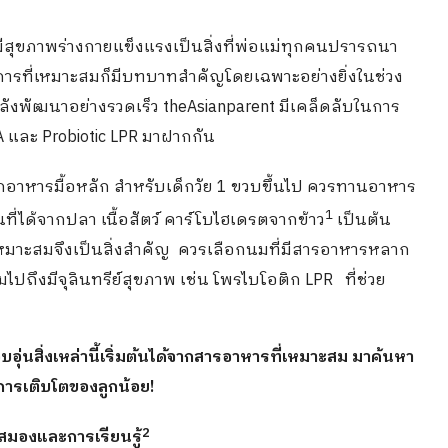
ะมีสุขภาพร่างกายแข็งแรงเป็นสิ่งที่พ่อแม่ทุกคนปรารถนา
ารที่เหมาะสมก็มีบทบาทสำคัญโดยเฉพาะอย่างยิ่งในช่วง
นกำลังพัฒนาอย่างรวดเร็ว theAsianparent มีเคล็ดลับในการ
A และ Probiotic LPR มาฝากกัน
กอาหารมื้อหลัก สำหรับเด็กวัย 1 ขวบขึ้นไป ควรทานอาหาร
1
ที่ได้จากปลา เนื้อสัตว์ คาร์โบไฮเดรตจากข้าว
เป็นต้น
เหมาะสมจึงเป็นสิ่งสำคัญ ควรเลือกนมที่มีสารอาหารหลาก
ถึงมีจุลินทรีย์สุขภาพ เช่น โพรไบโอติก LPR ที่ช่วย
อบอุ่นสิ่งเหล่านี้เริ่มต้นได้จากสารอาหารที่เหมาะสม มาค้นหา
อการเติบโตของลูกน้อย!
2
มองและการเรียนรู้