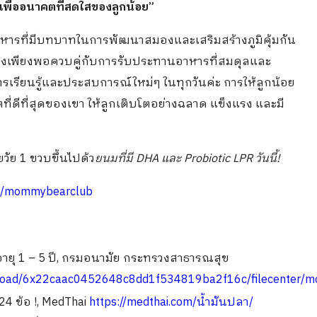
…เพื่ออนาคตที่สดใสของลูกน้อย”
ารที่มีบทบาทในการพัฒนาสมองและเสริมสร้างภูมิคุ้มกัน
ย่างเพียงพอควบคู่กับการรับประทานอาหารที่สมดุลและ
เรียนรู้และประสบการณ์ใหม่ๆ ในทุกวันค่ะ การให้ลูกน้อย
าคตที่ดีที่สุดของเขา ให้ลูกเติบโตอย่างฉลาด แข็งแรง และมี
วัย 1 ขวบขึ้นไปด้ว
ยน
มที่มี DHA และ Probiotic LPR วันนี้!
om/mommybearclub
ยุ 1 – 5 ปี, กรมอนามัย กระทรวงสาธารณสุข
bupload/6x22caac0452648c8dd1f534819ba2f16c/filecenter/
24 ข้อ !, MedThai
https://medthai.com/น้ำมันปลา/