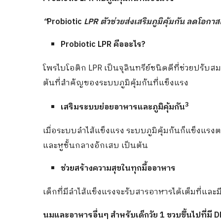
“
Probiotic
LPR
ตัวช่วยส่ง
เสริม
ภูมิคุ้มกัน ลดโอกาส
Probiotic LPR
คืออะไร?
โพรไบโอติก LPR เป็นจุลินทรีย์ชนิดดีที่ช่วยปรับสมดุล
ต้นที่สำคัญของระบบภูมิคุ้มกันที่แข็งแรง
3
เสริมระบบย่อยอาหารและภูมิคุ้มกัน
เมื่อระบบลำไส้แข็งแรง ระบบภูมิคุ้มกันก็แข็งแรง
และหูชั้นกลางอักเสบ เป็นต้น
ช่วยสร้างความสุขในทุกมื้ออาหาร
เด็กที่มีลำไส้แข็งแรงจะรับสารอาหารได้เต็มที่และม
นมและอาหารอื่นๆ
สำ
หรับเด็กวัย 1 ขวบขึ้นไปที่
มี 