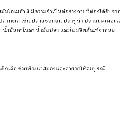
ขมันโอเมก้า
3
มีความจำเป็นต่อร่างกายที่ต้องได้รับจาก
นปลาทะเล เช่น ปลาแซลมอน ปลาทูน่า ปลาแมคเคอเรล
ลนัท น้ำมันคาโนลา น้ำมันปลา และในผลิตภัณฑ์จากนม
เด็กเล็ก ช่วยพัฒนาสมองและสายตาให้สมบูรณ์