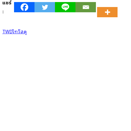
แชร์
:
TWD
ไทวัสดุ