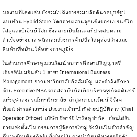
ผลงานที่โดดเด่น ยังรวมไปถึงการร่วมผลักดันกลยุทธ์รูป
แบบร้าน Hybrid Store โดยการผสานจุดแข็งของแบรนด์ไท
วัสดุและบีเอ็นบี โฮม ซึ่งกลายเป็นโมเดลที่ประสบความ
สำเร็จอย่างมาก พลิกเกมส์วงการค้าปลีกวัสดุก่อสร้างและ
สินค้าเพื่อบ้าน ได้อย่างภาคภูมิใจ
ในด้านการศึกษาคุณธนวัฒน์ จบการศึกษาปริญญาตรี
เกียรตินิยมอันดับ 1 สาขา International Business
Management จากมหาวิทยาลัยอัสสัมชัญ และกำลังศึกษา
ด้าน Executive MBA จากสถาบันบัณฑิตบริหารธุรกิจศศินทร์
แห่งจุฬาลงกรณ์มหาวิทยาลัย ล่าสุดนายธนวัฒน์ จิรังค
พัฒน์ ดำรงตำแหน่ง ประธานเจ้าหน้าที่ฝ่ายปฏิบัติการ (Chief
Operation Officer) บริษัท ซีอาร์ซี ไทวัสดุ จำกัด ก่อนได้รับ
การแต่งตั้งเป็น กรรมการผู้จัดการใหญ่ จึงนับเป็นก้าวสำคัญ
ที่มาพร้อมพันธกิจอันยิ่งใหญ่ ในการนำทัพบริหารธุรกิจค้า