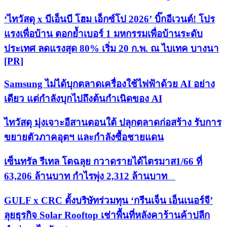
‘ไทวัสดุ x บีเอ็นบี โฮม เอ็กซ์โป 2026’ บิ๊กอีเวนต์! โปร
แรงเพื่อบ้าน ตอกย้ำเบอร์ 1 มหกรรมเพื่อบ้านระดับ
ประเทศ ลดแรงสุด 80% เริ่ม 20 ก.พ. ณ ไบเทค บางนา
[PR]
Samsung ไม่ได้บุกตลาดเครื่องใช้ไฟฟ้าด้วย AI อย่าง
เดียว แต่กำลังบุกไปถึงต้นกำเนิดของ AI
ไทวัสดุ มุ่งเจาะอีสานตอนใต้ ปลุกตลาดก่อสร้าง รับการ
ขยายตัวภาคอุตฯ และกำลังซื้อชายแดน
เซ็นทรัล รีเทล โตฉลุย กวาดรายได้ไตรมาส1/66 ที่
63,206 ล้านบาท กำไรพุ่ง 2,312 ล้านบาท
GULF x CRC ตั้งบริษัทร่วมทุน ‘กรีนเจ็น เอ็นเนอร์จี’
ลุยธุรกิจ Solar Rooftop เช่าพื้นที่หลังคาร้านค้าปลีก