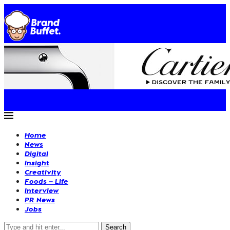
Home
News
Digital
Insight
Creativity
Foods – Life
Interview
PR News
Jobs
Search