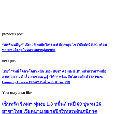
previous post
“สหพัฒนพิบูล” เปิดเวที พบนักวิเคราะห์ นักลงทุน โชว์วิสัยทัศน์ ESG พร้อม
ขยายพอร์ตธุรกิจหลากหลายสู่อนาคต
next post
ไทยน้ำทิพย์ โคคา-โคล่า ผนึก เดอะ พิซซ่า คอมปะนี เดินหน้าความร่วมมือ
สานต่อความสำเร็จ ส่งเซตเมนูคู่ ”โค้ก” พร้อมดันโมเดลใหม่ The Pizza
Company Express เจาะเทรนด์ Grab & Go [PR]
You may also like
เซ็นทรัล รีเทลฯ ทุ่มงบ 1.8 หมื่นล้านปี 69 ปูพรม 26
สาขาไทย-เวียดนาม สยายปีกรีเทลระดับภูมิภาค