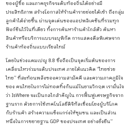
ของผู้ซื้อ และภาคธุรกิจระดับท้องถิ่นได้อย่างมี
ประสิทธิภาพ สร้างโอกาสให้ร้านค้ารายย่อยได้เข้า ถึงกลุ่ม
ลูกค้าได้ง่ายขึ้น ผ่านจุดเด่นของแอปพลิเคชันที่รวมทุก
ฟังก์ชันไว้ในที่เดียว ทั้งการค้นหาร้านค้าใกล้ตัว ค้นหา
สินค้าหรือบริการแบบระบุพิกัด การแสดงดีลพิเศษจาก
ร้านค้าท้องถิ่นแบบเรียลไทม์
โดยในช่วงแคมเปญ
8.8
ซึ่งถือเป็นจุดเริ่มต้นของการ
เคลื่อนไหวร่วมระดับประเทศ ภายใต้แนวคิด
“
ไทยช่วย
ไทย
”
ที่สะท้อนพลังของความสามัคคี และความภาคภูมิใจ
ของ คนไทยในการไม่ทอดทิ้งกันแม้ในยามวิกฤต เรามั่นใจ
ว่า
IsWhere
จะเป็นกลไกสำคัญใน การฟื้นฟูเศรษฐกิจจาก
ฐานราก ด้วยการใช้เทคโนโลยีดิจิทัลเชื่อมโยงผู้บริโภค
กับร้านค้า สร้างความแข็งแกร่งให้ชุมชน และเป็นส่วน
หนึ่งในการขยายฐาน
GDP
ของประเทศ อย่างยั่งยืน
”