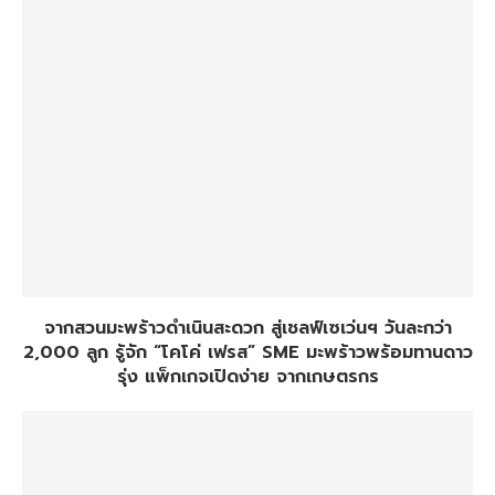
จากสวนมะพร้าวดำเนินสะดวก สู่เชลฟ์เซเว่นฯ วันละกว่า
2,000 ลูก รู้จัก “โคโค่ เฟรส” SME มะพร้าวพร้อมทานดาว
รุ่ง แพ็กเกจเปิดง่าย จากเกษตรกร