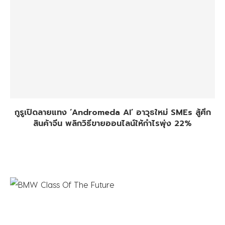
กูรูเปิดลายแทง ‘Andromeda AI’ อาวุธใหม่ SMEs สู้ศึก
สินค้าจีน พลิกวิธีขายออนไลน์ให้กำไรพุ่ง 22%