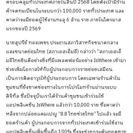
ครอบคลุมทั่วประเทศภายในสิ้นปี
2568
โดยตั้งเป้ามีร้าน
ค้าจดทะเบียนในระบบกว่า
100,000
รายทั่วประเทศ และ
คาดว่าจะมียอดผู้ใช้งานทะลุ
6
ล้าน ราย ภายในไตรมาส
แรกของปี
2569
นาย
สุปรีย์ ทองเพชร ประธานสภาวิสาหกิจขนาดกลาง
และขนาดย่อมไทย (สภาเอสเอ็มอี)
กล่าวว่า
“
สภาเอสเอ็
มอีไทยยินดีอย่างยิ่งที่มีแพลตฟอร์มอย่าง
IsWhere
เข้ามา
ช่วยเพิ่มโอกาสให้กับผู้ประกอบการรายย่อยเสมือน
เป็นการติดอาวุธให้ผู้ประกอบการ โดยเฉพาะร้านค้าใน
ชุมชนที่ยังขาดช่องทางในการโป
รโ
มทร้านผ่านระบบ
ดิจิทัล ซึ่งปัจจุบันเราได้ร้านค้าชุมชนเข้าร่วมใช้
แอปพลิเคชัน
IsWhere
แล้วกว่า
10,000
ราย ซึ่งคาดว่า
หลังจากปล่อยแคมเปญ
“8.8
ไทยช่วยไทย
”
ไปแล้ว จะมี
ยอดร้านค้า ผู้ประกอบการจากทั่วประเทศเข้าร่วมใช้งาน
แอปพลิเคชั่นเพิ่มขึ้นอีก
100%
ซึ่งจะช่วยกระตุ้นยอดขาย