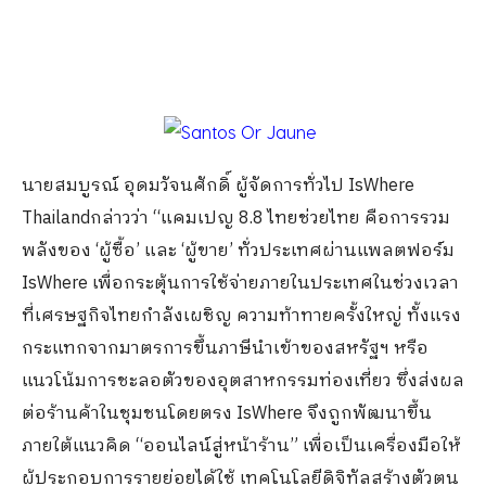
นาย
สมบูรณ์ อุดมวัจนศักดิ์ ผู้จัดการทั่วไป
IsWhere
Thailand
กล่าวว่า
“
แคมเปญ
8.8
ไทยช่วยไทย คือการรวม
พลังของ
‘
ผู้ซื้อ
’
และ
‘
ผู้ขาย
’
ทั่วประเทศผ่านแพลตฟอร์ม
IsWhere
เพื่อกระตุ้นการใช้จ่ายภายในประเทศในช่วงเวลา
ที่เศรษฐกิจไทยกำลังเผชิญ ความท้าทายครั้งใหญ่ ทั้งแรง
กระแทกจากมาตรการขึ้นภาษีนำเข้าของสหรัฐฯ หรือ
แนวโน้มการชะลอตัวของอุตสาหกรรมท่องเที่ยว ซึ่งส่งผล
ต่อร้านค้าในชุมชนโดยตรง
IsWhere
จึงถูกพัฒนาขึ้น
ภายใต้แนวคิด
“
ออนไลน์สู่หน้าร้าน
”
เพื่อเป็นเครื่องมือให้
ผู้ประกอบการรายย่อยได้ใช้ เทคโนโลยีดิจิทัลสร้างตัวตน