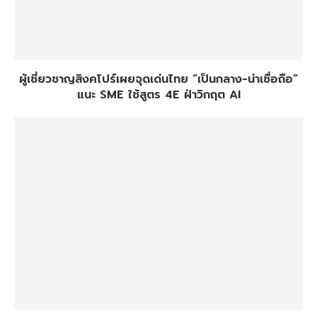
ผู้เชี่ยวชาญสิงคโปร์เผยจุดเด่นไทย “เป็นกลาง-น่าเชื่อถือ”
แนะ SME ใช้สูตร 4E ฝ่าวิกฤต AI