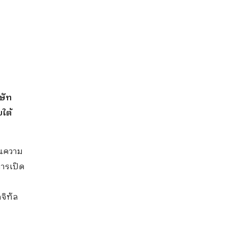
ิษัท
ใต้
านความ
ารเปิด
จิทัล