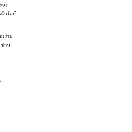
ตของ
ทคโนโลยี
ามร่วม
 ปาน
ต.