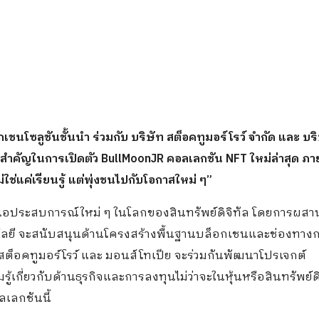
กเชนโซลูชันชั้นนำ ร่วมกับ บริษัท สต็อคทูมอร์โรว์ จำกัด และ บร
สำคัญในการเปิดตัว BullMoonJR คอลเลกชัน NFT ใหม่ล่าสุด ภาย
ใช่แค่เรียนรู้ แต่พุ่งชนไปกับโอกาสใหม่ ๆ”
นำเสนอประสบการณ์ใหม่ ๆ ในโลกของสินทรัพย์ดิจิทัล โดยการผส
นโลยี จะสนับสนุนด้านโครงสร้างพื้นฐานบล็อกเชนและช่องทางก
สต็อคทูมอร์โรว์ และ มอนส์โทเปีย จะร่วมกันพัฒนาโปรเจกต์
ู้เกี่ยวกับด้านธุรกิจและการลงทุนไม่ว่าจะในหุ้นหรือสินทรัพย์ดิ
ลเลกชันนี้