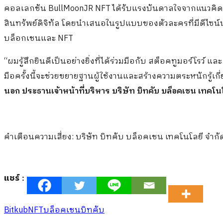
คอลเลกชัน BullMoonJR NFT ได้รับแรงบันดาลใจจากแนวคิดข
สินทรัพย์ดิจิทัล โดยนำเสนอในรูปแบบของตัวละครที่มีดีไซน์น่
บล็อกเชนและ NFT
“ผมรู้สึกยินดีเป็นอย่างยิ่งที่ได้ร่วมมือกับ สต็อคทูมอร์โรว์
มือครั้งนี้จะช่วยขยายฐานผู้ใช้งานและสร้างความตระหนักรู้
นอก ประธานเจ้าหน้าที่บริหาร บริษัท บิทคับ บล็อคเชน เทคโน
คำเตือนความเสี่ยง: บริษัท บิทคับ บล็อคเชน เทคโนโลยี จำกั
แชร์ :
Bitkub
NFT
บล็อคเชน
บิทคับ