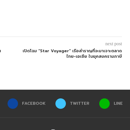
next post
น
เปิดโฉม “Star Voyager” เรือสำราญที่จะมาเจาะตลาด
ไทย-เอเชีย ในยุคสงครามภาษี
FACEBOOK
TWITTER
LINE