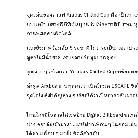
จุดเด่นของกาแฟ Arabus Chilled Cup คือ เป็นกาแ
แบบดริปอย่างพิถีพิถันทุกแก้ว ให้รสชาติที่ หอม น
กาแฟสดคาเฟ่สไตล์
และยังมาพร้อมกับ 5 รสชาติ ไม่ว่าจะเป็น เอสเปร
สูตรไม่มีน้ำตาล เอาใจสายรักสุขภาพสุดๆ
พูดง่าย ๆ ได้เลยว่า
“Arabus Chilled Cup
พร้อมตอ
ล่าสุด Arabus ชวนทุกคนมาเปิดโหมด ESCAPE ชิลได้ทั่
จุดไฮไลต์สำคัญต่าง ๆ เรียกได้ว่าเป็นการกลับมาอย่
ไหนใครมีโอกาสได้เจอป้าย Digital Billboard ขนา
บ้าง อย่าลืมเข้ามาแชะแชร์ฝากเพื่อน ๆ ในคอมเม้
ได้ชวนเพื่อน ๆ มาดื่มชิลล์ด้วยกัน…