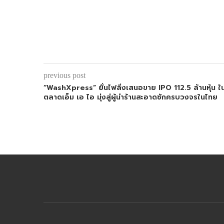
previous post
“WashXpress” ยื่นไฟลิ่งเสนอขาย IPO 112.5 ล้านหุ้น ใ
ตลาดเอ็ม เอ ไอ มุ่งสู่ผู้นำร้านสะอาดซักครบวงจรในไทย