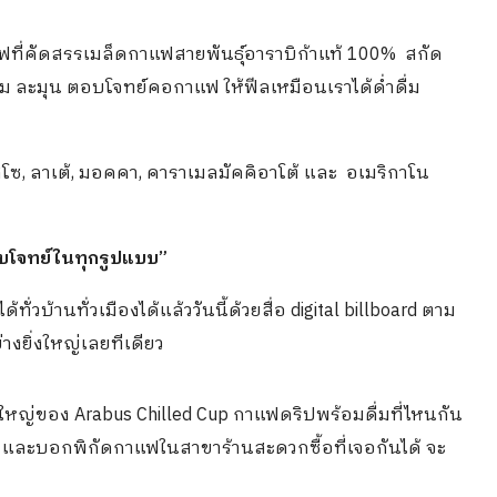
ฟที่คัดสรรเมล็ดกาแฟสายพันธุ์อาราบิก้าแท้ 100% สกัด
ุ่ม ละมุน ตอบโจทย์คอกาแฟ ให้ฟีลเหมือนเราได้ด่ำดื่ม
สโซ, ลาเต้, มอคคา, คาราเมลมัคคิอาโต้ และ อเมริกาโน
บโจทย์ในทุกรูปแบบ”
วบ้านทั่วเมืองได้แล้ววันนี้ด้วยสื่อ digital billboard ตาม
างยิ่งใหญ่เลยทีเดียว
ดใหญ่ของ Arabus Chilled Cup กาแฟดริปพร้อมดื่มที่ไหนกัน
น และบอกพิกัดกาแฟในสาขาร้านสะดวกซื้อที่เจอกันได้ จะ