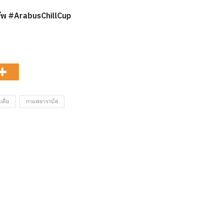
ัพ #ArabusChillCup
ดื่ม
กาแฟอาราบัส