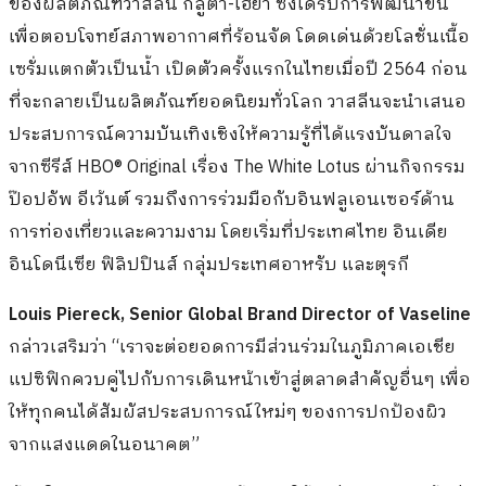
ของผลิตภัณฑ์วาสลีน กลูต้า-ไฮยา ซึ่งได้รับการพัฒนาขึ้น
เพื่อตอบโจทย์สภาพอากาศที่ร้อนจัด โดดเด่นด้วยโลชั่นเนื้อ
เซรั่มแตกตัวเป็นน้ำ เปิดตัวครั้งแรกในไทยเมื่อปี 2564 ก่อน
ที่จะกลายเป็นผลิตภัณฑ์ยอดนิยมทั่วโลก วาสลีนจะนำเสนอ
ประสบการณ์ความบันเทิงเชิงให้ความรู้ที่ได้แรงบันดาลใจ
จากซีรีส์ HBO® Original เรื่อง The White Lotus ผ่านกิจกรรม
ป๊อปอัพ อีเว้นต์ รวมถึงการร่วมมือกับอินฟลูเอนเซอร์ด้าน
การท่องเที่ยวและความงาม โดยเริ่มที่ประเทศไทย อินเดีย
อินโดนีเซีย ฟิลิปปินส์ กลุ่มประเทศอาหรับ และตุรกี
Louis Piereck, Senior Global Brand Director of Vaseline
กล่าวเสริมว่า “เราจะต่อยอดการมีส่วนร่วมในภูมิภาคเอเชีย
แปซิฟิกควบคู่ไปกับการเดินหน้าเข้าสู่ตลาดสำคัญอื่นๆ เพื่อ
ให้ทุกคนได้สัมผัสประสบการณ์ใหม่ๆ ของการปกป้องผิว
จากแสงแดดในอนาคต”