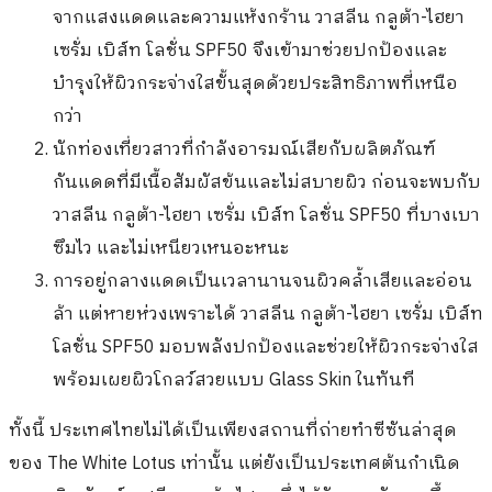
จากแสงแดดและความแห้งกร้าน วาสลีน กลูต้า-ไฮยา
เซรั่ม เบิส์ท โลชั่น SPF50 จึงเข้ามาช่วยปกป้องและ
บำรุงให้ผิวกระจ่างใสขั้นสุดด้วยประสิทธิภาพที่เหนือ
กว่า
นักท่องเที่ยวสาวที่กำลังอารมณ์เสียกับผลิตภัณฑ์
กันแดดที่มีเนื้อสัมผัสข้นและไม่สบายผิว ก่อนจะพบกับ
วาสลีน กลูต้า-ไฮยา เซรั่ม เบิส์ท โลชั่น SPF50 ที่บางเบา
ซึมไว และไม่เหนียวเหนอะหนะ
การอยู่กลางแดดเป็นเวลานานจนผิวคล้ำเสียและอ่อน
ล้า แต่หายห่วงเพราะได้ วาสลีน กลูต้า-ไฮยา เซรั่ม เบิส์ท
โลชั่น SPF50 มอบพลังปกป้องและช่วยให้ผิวกระจ่างใส
พร้อมเผยผิวโกลว์สวยแบบ Glass Skin ในทันที
ทั้งนี้ ประเทศไทยไม่ได้เป็นเพียงสถานที่ถ่ายทำซีซันล่าสุด
ของ The White Lotus เท่านั้น แต่ยังเป็นประเทศต้นกำเนิด