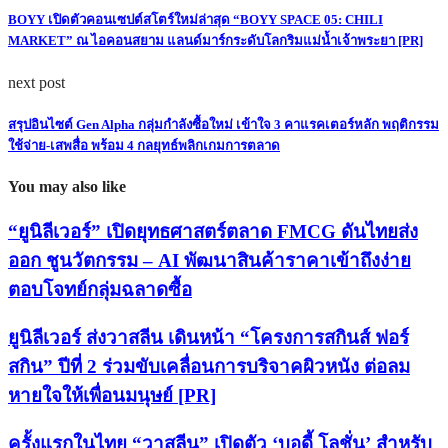
BOYY เปิดตัวคอนเซปต์สโตร์ใหม่ล่าสุด “BOYY SPACE 05: CHILI
MARKET” ณ ไอคอนสยาม แลนด์มาร์กระดับโลกริมแม่น้ำเจ้าพระยา [PR]
next post
สรุปอินไซต์ Gen Alpha กลุ่มกำลังซื้อใหม่ เข้าใจ 3 คาแรคเตอร์หลัก พฤติกรรม
ใช้จ่าย-เสพสื่อ พร้อม 4 กลยุทธ์พลิกเกมการตลาด
You may also like
“ยูนิลีเวอร์” เปิดยุทธศาสตร์ตลาด FMCG ดันไทยส่ง
ออก ชูนวัตกรรม – AI พัฒนาสินค้าราคาเข้าถึงง่าย
ตอบโจทย์กลุ่มฉลาดซื้อ
ยูนิลีเวอร์ ส่งวาสลีน เดินหน้า “โครงการสกินส์ ฟอร์
สกิน” ปีที่ 2 ร่วมขับเคลื่อนการบริจาคผิวหนัง ต่อลม
หายใจให้เพื่อนมนุษย์ [PR]
ครั้งแรกในไทย “วาสลีน” เปิดตัว ‘บอดี้ โลชั่น’ สำหรับ