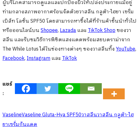
ผู้บริโภคสามารถดูแลและปกป้องผิวให้เปล่งประกายแม้อยู่
ท่ามกลางสภาพอากาศร้อนจัดด้วยวาสลีน กลูต้า-ไฮยา เซรั่ม
เบิส์ท โลชั่น SPF50 โดยสามารถหาซื้อได้ที่ร้านค้าชั้นนำทั่วไป
หรือออนไลน์บน
Shopee
,
Lazada
และ
TikTok Shop
ของวา
สลีน และรับชมวิธีการพิชิตแสงแดดพร้อมสยบดราม่าจาก
The While Lotus ได้ในช่องทางต่างๆ ของวาสลีนทั้ง
YouTube
,
Facebook
,
Instagram
และ
TikTok
แชร์
:
Vaseline
Vaseline Gluta-Hya SPF50
วาสลีน
วาสลีน กลูต้า-ไฮ
ยา
เซรั่มกันแดด