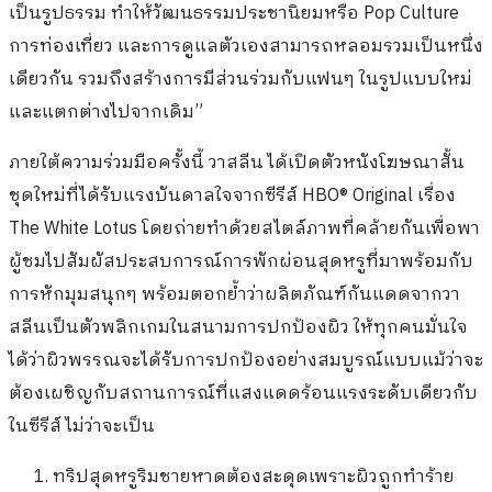
เป็นรูปธรรม ทำให้วัฒนธรรมประชานิยมหรือ Pop Culture
การท่องเที่ยว และการดูแลตัวเองสามารถหลอมรวมเป็นหนึ่ง
เดียวกัน รวมถึงสร้างการมีส่วนร่วมกับแฟนๆ ในรูปแบบใหม่
และแตกต่างไปจากเดิม”
ภายใต้ความร่วมมือครั้งนี้ วาสลีน ได้เปิดตัวหนังโฆษณาสั้น
ชุดใหม่ที่ได้รับแรงบันดาลใจจากซีรีส์ HBO® Original เรื่อง
The White Lotus โดยถ่ายทำด้วยสไตล์ภาพที่คล้ายกันเพื่อพา
ผู้ชมไปสัมผัสประสบการณ์การพักผ่อนสุดหรูที่มาพร้อมกับ
การหักมุมสนุกๆ พร้อมตอกย้ำว่าผลิตภัณฑ์กันแดดจากวา
สลีนเป็นตัวพลิกเกมในสนามการปกป้องผิว ให้ทุกคนมั่นใจ
ได้ว่าผิวพรรณจะได้รับการปกป้องอย่างสมบูรณ์แบบแม้ว่าจะ
ต้องเผชิญกับสถานการณ์ที่แสงแดดร้อนแรงระดับเดียวกับ
ในซีรีส์ ไม่ว่าจะเป็น
ทริปสุดหรูริมชายหาดต้องสะดุดเพราะผิวถูกทำร้าย