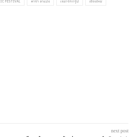
IC FESTIVAL
คาซ่า ลาแปง
เจมาร์ทกรุ๊ป
เชียงใหม่
next post