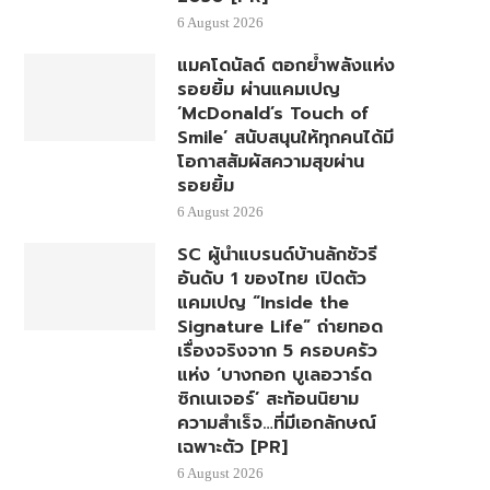
6 August 2026
แมคโดนัลด์ ตอกย้ำพลังแห่ง
รอยยิ้ม ผ่านแคมเปญ
‘McDonald’s Touch of
Smile’ สนับสนุนให้ทุกคนได้มี
โอกาสสัมผัสความสุขผ่าน
รอยยิ้ม
6 August 2026
SC ผู้นำแบรนด์บ้านลักชัวรี
อันดับ 1 ของไทย เปิดตัว
แคมเปญ “Inside the
Signature Life” ถ่ายทอด
เรื่องจริงจาก 5 ครอบครัว
แห่ง ‘บางกอก บูเลอวาร์ด
ซิกเนเจอร์’ สะท้อนนิยาม
ความสำเร็จ…ที่มีเอกลักษณ์
เฉพาะตัว [PR]
6 August 2026