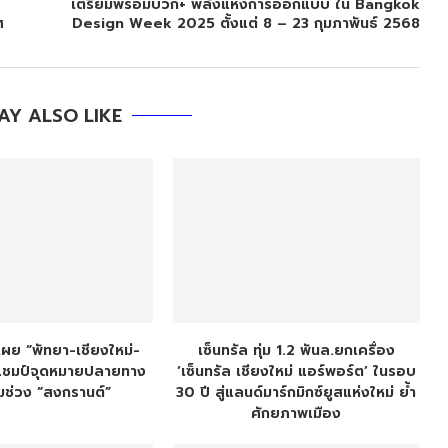
เตรียมพร้อมบวก+ พลังแห่งการออกแบบ ใน Bangkok
ศ
Design Week 2025 ตั้งแต่ 8 – 23 กุมภาพันธ์ 2568
AY ALSO LIKE
ผย “พัทยา-เชียงใหม่-
เซ็นทรัล ทุ่ม 1.2 พันล.ยกเครื่อง
งแชมป์จุดหมายปลายทาง
‘เซ็นทรัล เชียงใหม่ แอร์พอร์ต’ ในรอบ
ช่วง “สงกรานต์”
30 ปี สู่แลนด์มาร์กมิกซ์ยูสแห่งใหม่ ย้ำ
ศักยภาพเมือง