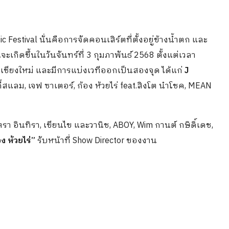
estival นั่นคือการจัดคอนเสิร์ตที่ตั้งอยู่ข้างน้ำตก และ
ิดขึ้นในวันจันทร์ที่ 3 กุมภาพันธ์ 2568 ตั้งแต่เวลา
ัดเชียงใหม่ และมีการแบ่งเวทีออกเป็นสองจุด ได้แก่
J
้สแลม, เจฟ ซาเตอร์, ก้อง ห้วยไร่ feat.สิงโต นำโชค, MEAN
นตรา อินทิรา, เขียนไข และวานิช, ABOY, Wim กานต์ กษิดิ์เดช,
อง ห้วยไร่”
รับหน้าที่ Show Director ของงาน