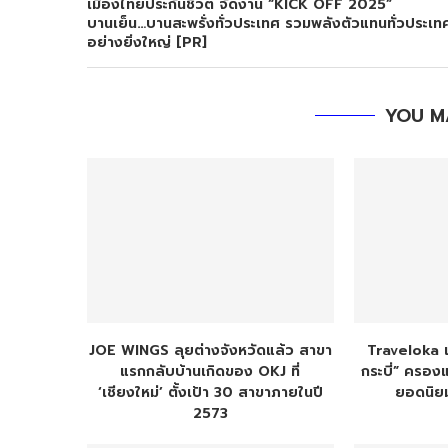
เมืองไทยประกันชีวิต จัดงาน “KICK OFF 2025”
บานเย็น…บานสะพรั่งทั่วประเทศ รวมพลังตัวแทนทั่วประเท
อย่างยิ่งใหญ่ [PR]
YOU M
JOE WINGS ลุยต่างจังหวัดแล้ว สาขา
Traveloka เ
แรกกลับบ้านเกิดของ OKJ ที่
กระบี่” ครอ
‘เชียงใหม่’ ตั้งเป้า 30 สาขาภายในปี
ยอดนิยม
2573