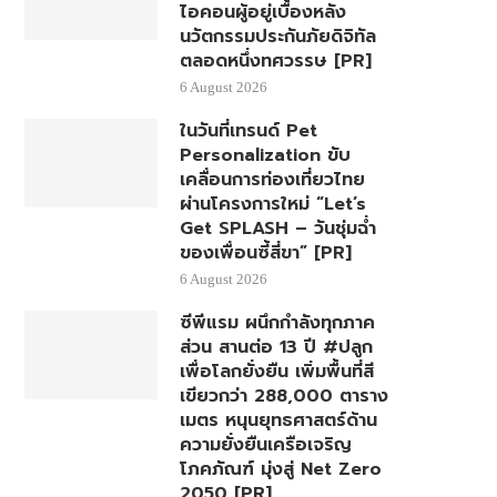
ไอคอนผู้อยู่เบื้องหลัง
นวัตกรรมประกันภัยดิจิทัล
ตลอดหนึ่งทศวรรษ [PR]
6 August 2026
ในวันที่เทรนด์ Pet
Personalization ขับ
เคลื่อนการท่องเที่ยวไทย
ผ่านโครงการใหม่ “Let’s
Get SPLASH – วันชุ่มฉ่ำ
ของเพื่อนซี้สี่ขา” [PR]
6 August 2026
ซีพีแรม ผนึกกำลังทุกภาค
ส่วน สานต่อ 13 ปี #ปลูก
เพื่อโลกยั่งยืน เพิ่มพื้นที่สี
เขียวกว่า 288,000 ตาราง
เมตร หนุนยุทธศาสตร์ด้าน
ความยั่งยืนเครือเจริญ
โภคภัณฑ์ มุ่งสู่ Net Zero
2050 [PR]