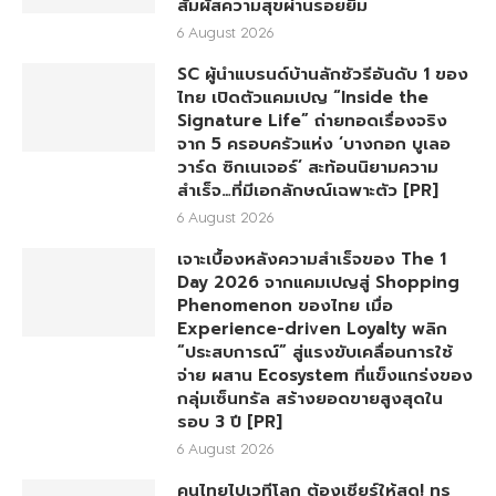
สัมผัสความสุขผ่านรอยยิ้ม
6 August 2026
SC ผู้นำแบรนด์บ้านลักชัวรีอันดับ 1 ของ
ไทย เปิดตัวแคมเปญ “Inside the
Signature Life” ถ่ายทอดเรื่องจริง
จาก 5 ครอบครัวแห่ง ‘บางกอก บูเลอ
วาร์ด ซิกเนเจอร์’ สะท้อนนิยามความ
สำเร็จ…ที่มีเอกลักษณ์เฉพาะตัว [PR]
6 August 2026
เจาะเบื้องหลังความสำเร็จของ The 1
Day 2026 จากแคมเปญสู่ Shopping
Phenomenon ของไทย เมื่อ
Experience-driven Loyalty พลิก
“ประสบการณ์” สู่แรงขับเคลื่อนการใช้
จ่าย ผสาน Ecosystem ที่แข็งแกร่งของ
กลุ่มเซ็นทรัล สร้างยอดขายสูงสุดใน
รอบ 3 ปี [PR]
6 August 2026
คนไทยไปเวทีโลก ต้องเชียร์ให้สุด! ทรู