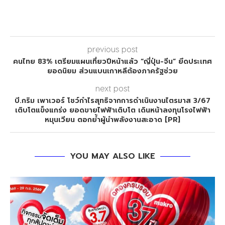
previous post
คนไทย 83% เตรียมแผนเที่ยวปีหน้าแล้ว “ญี่ปุ่น-จีน” ยึดประเทศ
ยอดนิยม ส่วนแบนเกาหลีต้องภาครัฐช่วย
next post
บี.กริม เพาเวอร์ โชว์กำไรสุทธิจากการดำเนินงานไตรมาส 3/67
เติบโตแข็งแกร่ง ยอดขายไฟฟ้าเติบโต เดินหน้าลงทุนโรงไฟฟ้า
หมุนเวียน ตอกย้ำผู้นำพลังงานสะอาด [PR]
YOU MAY ALSO LIKE