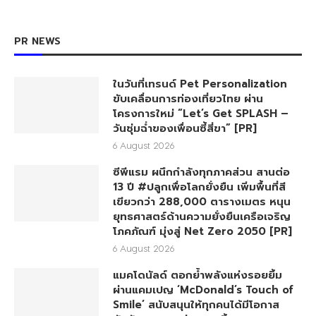
PR NEWS
ในวันที่เทรนด์ Pet Personalization
ขับเคลื่อนการท่องเที่ยวไทย ผ่าน
โครงการใหม่ “Let’s Get SPLASH –
วันชุ่มฉ่ำของเพื่อนซี้สี่ขา” [PR]
6 August 2026
ซีพีแรม ผนึกกำลังทุกภาคส่วน สานต่อ
13 ปี #ปลูกเพื่อโลกยั่งยืน เพิ่มพื้นที่สี
เขียวกว่า 288,000 ตารางเมตร หนุน
ยุทธศาสตร์ด้านความยั่งยืนเครือเจริญ
โภคภัณฑ์ มุ่งสู่ Net Zero 2050 [PR]
6 August 2026
แมคโดนัลด์ ตอกย้ำพลังแห่งรอยยิ้ม
ผ่านแคมเปญ ‘McDonald’s Touch of
Smile’ สนับสนุนให้ทุกคนได้มีโอกาส