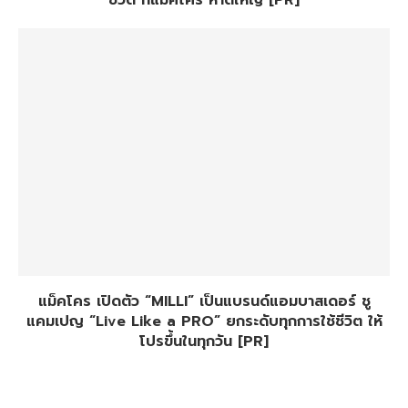
ชีวิต ที่แม็คโคร หาดใหญ่ [PR]
แม็คโคร เปิดตัว “MILLI” เป็นแบรนด์แอมบาสเดอร์ ชู
แคมเปญ “Live Like a PRO” ยกระดับทุกการใช้ชีวิต ให้
โปรขึ้นในทุกวัน [PR]