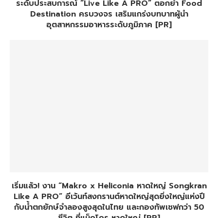
ระดับประสบการณ์ “Live Like A PRO” ตอกย้ำ Food
Destination ครบวงจร เสริมแกร่งบทบาทผู้นำ
อุตสาหกรรมอาหารระดับภูมิภาค [PR]
เริ่มแล้ว! งาน “Makro x Heliconia หาดใหญ่ Songkran
Like A PRO” อีเว้นท์สงกรานต์หาดใหญ่สุดยิ่งใหญ่แห่งปี
กับน้ำตกยักษ์จำลองสูงสุดในไทย และกองทัพเชฟกว่า 50