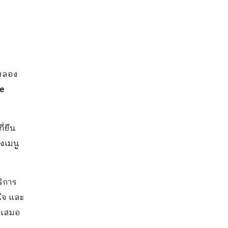
อบลอง
ve
ี่ยืน
งเมนู
ริการ
ใจ และ
่เสมอ