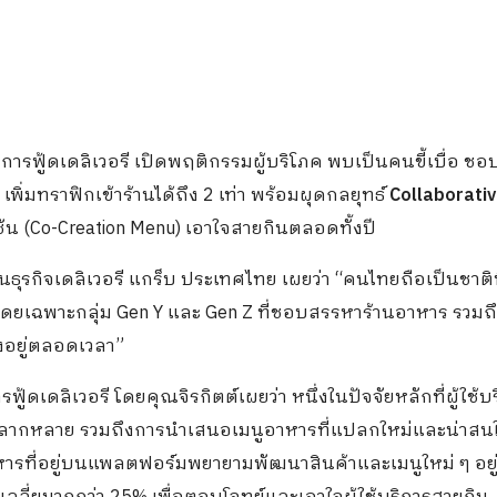
ริการฟู้ดเดลิเวอรี เปิดพฤติกรรมผู้บริโภค พบเป็นคนขี้เบื่อ ช
เพิ่มทราฟิกเข้าร้านได้ถึง 2 เท่า พร้อมผุดกลยุทธ์
Collaborati
ัน (Co-Creation Menu) เอาใจสายกินตลอดทั้งปี
นธุรกิจเดลิเวอรี แกร็บ ประเทศไทย เผยว่า “คนไทยถือเป็นชาติท
 โดยเฉพาะกลุ่ม Gen Y และ Gen Z ที่ชอบสรรหาร้านอาหาร รวมถึ
องอยู่ตลอดเวลา”
เดลิเวอรี โดยคุณจิรกิตต์เผยว่า หนึ่งในปัจจัยหลักที่ผู้ใช้บ
่หลากหลาย รวมถึงการนำเสนอเมนูอาหารที่แปลกใหม่และน่าสน
หารที่อยู่บนแพลตฟอร์มพยายามพัฒนาสินค้าและเมนูใหม่ ๆ อยู