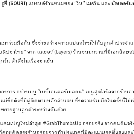
ง
ซูรี (SOURI)
แบรนด์ร้านขนมของ “วิน” เมธวิน และ
บัตเตอร์แบ
นมาร่วมมือกัน ซึ่งช่วยสร้างความแปลกใหม่ให้กับลูกค้าประจำแ
บดิปชาไทย” จาก เลเยอร์ (Layers) ร้านขนมหวานที่มีเอกลักษณ
วัน ตัวตึงในเรื่องชาเย็น
วงการ อย่างเมนู “เบบี้เอแคลร์เมลอน” เมนูสุดไวรัลจากร้านอ
่ชื่อดังที่่มีผู้ติดตามหลักล้านคน ซึ่งความร่วมมือในครั้งนี้ไม่
ยขยายฐานลูกค้าระหว่างกันด้วย
ัวแคมเปญใหม่ล่าสุด #GrabThumbsUp อร่อยจริง จากคนกินจริง 
อยคัดสรรร้านอร่อยจากทั่วประเทศที่มีคะแนนเรตติ้งสูงและไ