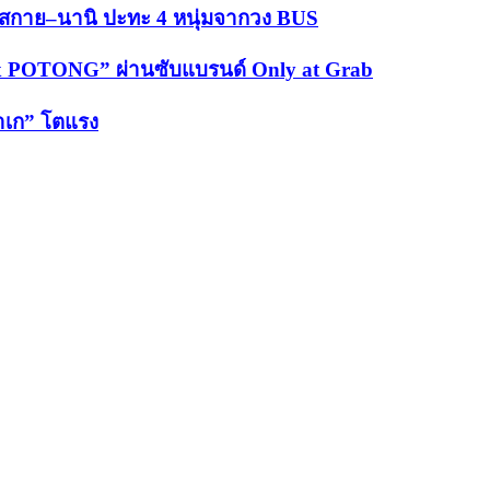
 สกาย–นานิ ปะทะ 4 หนุ่มจากวง BUS
ck x POTONG” ผ่านซับแบรนด์ Only at Grab
สาเก” โตแรง