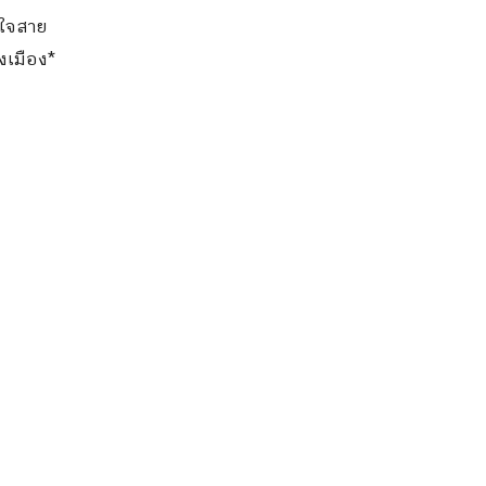
าใจสาย
งเมือง*