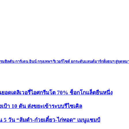
มฮิลตัน การ์เดน อินน์ กรุงเทพฯ ริเวอร์ไซด์ ยกระดับแลนด์มาร์กฝั่งธนฯ สู่จุดหม
นยอดเดลิเวอรี่ไอศกรีมโต 70% ช็อกโกแล็ตยืนหนึ่ง
งเป้า 10 ตัน ส่งขยะเข้าระบบรีไซเคิล
5 วัน “ส้มตำ-ก๋วยเตี๋ยว-ไก่ทอด” เมนูแชมป์