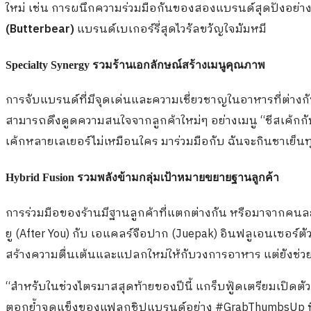
ใหม่ เช่น การผนึกความร่วมมือกันของสองแบรนด์สุดปังอย่า
(Butterbear)
แบรนด์เบเกอร์รี่สุดไวรัลขวัญใจมัมหมี
Specialty Synergy
รวมร้านเอกลักษณ์สร้างเมนูคุณภาพ
การจับแบรนด์ที่มีจุดเด่นและความเชี่ยวชาญในอาหารที่ต่างกั
สามารถดึงดูดความสนใจจากลูกค้าใหม่ๆ อย่างเมนู “ชีสเค้กกั
เค้กหลายเลเยอร์ไม่เหมือนใคร มาร่วมมือกับ ฉันจะกินชาเย็นทุก
Hybrid Fusion
รวมพลังข้ามกลุ่มเป้าหมายขยายฐานลูกค้า
การร่วมมือของร้านมีฐานลูกค้าที่แตกต่างกัน หรือมาจากคนละ
ยู (After You) กับ เอแคลร์จือปาก (Juepak) อินฟลูเอนเซอร์ตัวแม
สร้างความตื่นเต้นและแปลกใหม่ให้กับวงการอาหาร แต่ยังช่ว
“สำหรับในช่วงไตรมาสสุดท้ายของปีนี้ แกร็บฟู้ดเตรียมเปิดต
ตอกย้ำจุดแข็งของแฟลกชิปแบรนด์อย่าง #GrabThumbsUp ที่ค