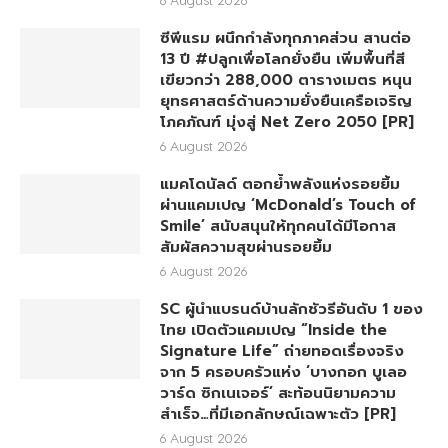
ซีพีแรม ผนึกกำลังทุกภาคส่วน สานต่อ
13 ปี #ปลูกเพื่อโลกยั่งยืน เพิ่มพื้นที่สี
เขียวกว่า 288,000 ตารางเมตร หนุน
ยุทธศาสตร์ด้านความยั่งยืนเครือเจริญ
โภคภัณฑ์ มุ่งสู่ Net Zero 2050 [PR]
6 August 2026
แมคโดนัลด์ ตอกย้ำพลังแห่งรอยยิ้ม
ผ่านแคมเปญ ‘McDonald’s Touch of
Smile’ สนับสนุนให้ทุกคนได้มีโอกาส
สัมผัสความสุขผ่านรอยยิ้ม
6 August 2026
SC ผู้นำแบรนด์บ้านลักชัวรีอันดับ 1 ของ
ไทย เปิดตัวแคมเปญ “Inside the
Signature Life” ถ่ายทอดเรื่องจริง
จาก 5 ครอบครัวแห่ง ‘บางกอก บูเลอ
วาร์ด ซิกเนเจอร์’ สะท้อนนิยามความ
สำเร็จ…ที่มีเอกลักษณ์เฉพาะตัว [PR]
6 August 2026