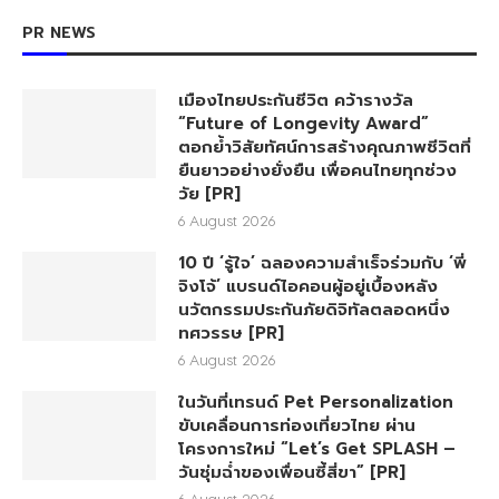
PR NEWS
เมืองไทยประกันชีวิต คว้ารางวัล
“Future of Longevity Award”
ตอกย้ำวิสัยทัศน์การสร้างคุณภาพชีวิตที่
ยืนยาวอย่างยั่งยืน เพื่อคนไทยทุกช่วง
วัย [PR]
6 August 2026
10 ปี ‘รู้ใจ’ ฉลองความสำเร็จร่วมกับ ‘พี่
จิงโจ้’ แบรนด์ไอคอนผู้อยู่เบื้องหลัง
นวัตกรรมประกันภัยดิจิทัลตลอดหนึ่ง
ทศวรรษ [PR]
6 August 2026
ในวันที่เทรนด์ Pet Personalization
ขับเคลื่อนการท่องเที่ยวไทย ผ่าน
โครงการใหม่ “Let’s Get SPLASH –
วันชุ่มฉ่ำของเพื่อนซี้สี่ขา” [PR]
6 August 2026