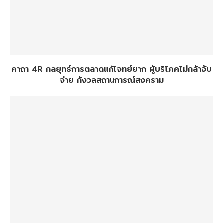
คาถา 4R กลยุทธ์การตลาดแก้โจทย์ยาก ผู้บริโภคไม่กล้าจับ
จ่าย กังวลสถานการณ์สงคราม