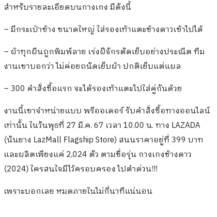
สำหรับรายละเอียดบนกางเกง มีดังนี้
– มีกระเป๋าข้าง ขนาดใหญ่ ใส่รองเท้าแตะช้างดาวเข้าไปได้
– ผ้าทุกผืนถูกพิมพ์ลาย เร่งฝีจักรตัดเย็บอย่างประณีต ทีม
งานเขาบอกว่า ไม่ค่อยถนัดเย็บผ้า ปกติเย็บแต่แผล
– 300 คำสั่งซื้อแรก จะได้รองเท้าแตะไปใส่คู่กันด้วย
งานนี้เขาจำหน่ายแบบ พรีออเดอร์ รับคำสั่งซื้อทางออนไลน์
เท่านั้น ในวันพุธที่ 27 มี.ค. 67 เวลา 10.00 น. ทาง LAZADA
(นันยาง LazMall Flagship Store) สนนราคาอยู่ที่ 399 บาท
และผลิตเพียงแค่ 2,024 ตัว ตามชื่อรุ่น กางเกงช้างดาว
(2024) ใครสนใจมีไว้ครอบครอง ไปตำด่วน!!!
เพราะบอกเลย หมดภายในไม่กี่นาทีแน่นอน