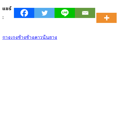
แชร์
:
กางเกงช้าง
ช้างดาว
นันยาง