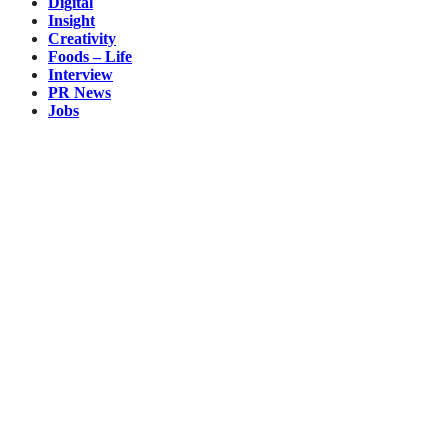
Digital
Insight
Creativity
Foods – Life
Interview
PR News
Jobs