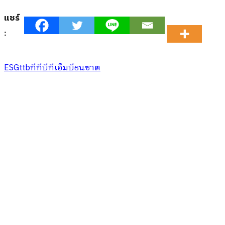
แชร์
:
ESG
ttb
ทีทีบี
ทีเอ็มบีธนชาต