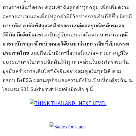
ทางการเงินที่ครอบคลุมเข้าถึงลูกค้าทุกกลุ่ม เพื่อเพิ่มความ
สะดวกสบายและเพื่อให้ลูกค้ามีชีวิตทางการเงินที่ดีขึ้น โดยมี
นายนริศ อารักษ์สกุลวงศ์ ประธานกลุ่มกลยุทธ์องค์กรและ
ดิจิทัล ทีเอ็มบีธนชาต
เป็นผู้รับมอบรางวัลจาก
นางสาวสฤณี
อาชวานันทกุล หัวหน้าคณะวิจัย แนวร่วมการเงินที่เป็นธรรม
ประเทศไทย
และถือเป็นอีกหนึ่งรางวัลแห่งความภาคภูมิใจ
ของธนาคารในการผลักดันให้ทุกภาคส่วนในองค์กรร่วมกัน
มุ่งมั่นสร้างการเติบโตที่ยั่งยืนอย่างสมดุลในทุกมิติ ตาม
กรอบ B+ESG ผสานธุรกิจและความยั่งยืนเป็นเนื้อเดียวกัน ณ
โรงแรม S31 Sukhumvit Hotel เมื่อเร็ว ๆ นี้