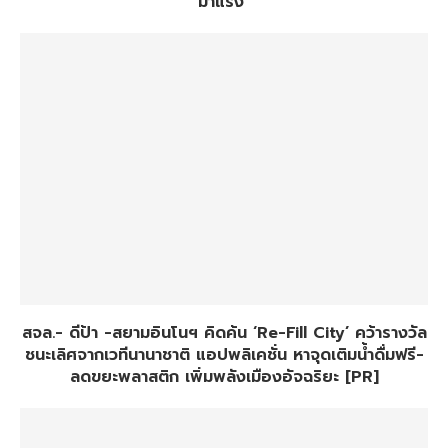
มาแรง
สจล.- ดีป้า -สยามอินโนฯ คิดค้น ‘Re-Fill City’ คว้ารางวัล
ชนะเลิศจากเวทีนานาชาติ แอปพลิเคชั่น หาจุดเติมน้ำดื่มฟรี-
ลดขยะพลาสติก เพิ่มพลังเมืองอัจฉริยะ [PR]