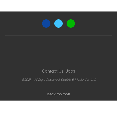
Contact Us
Jobs
@2021 - All Right Reserved. Double B Media Co., Ltd.
BACK TO TOP