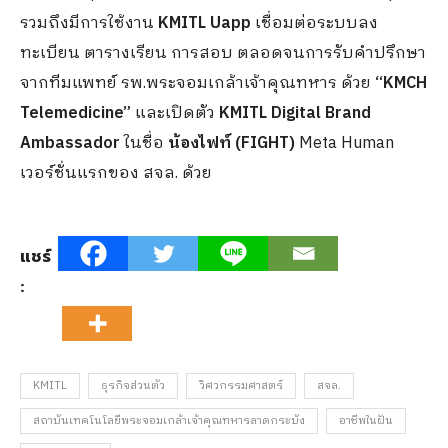
รวมถึงมีการใช้งาน
KMITL Uapp
เชื่อมต่อระบบลง
ทะเบียน ตารางเรียน การสอบ ตลอดจนการรับคำปรึกษา
จากทีมแพทย์ รพ.พระจอมเกล้าเจ้าคุณทหาร ด้วย
“KMCH
Telemedicine”
และเปิดตัว
KMITL Digital Brand
Ambassador
ในชื่อ
น้องไฟท์ (FIGHT)
Meta Human
เวอร์ชั่นแรกของ สจล. ด้วย
แชร์
:
KMITL
ธุรกิจส่วนตัว
วิศวกรรมศาสตร์
สจล.
สถาบันเทคโนโลยีพระจอมเกล้าเจ้าคุณทหารลาดกระบัง
อาชีพในฝัน