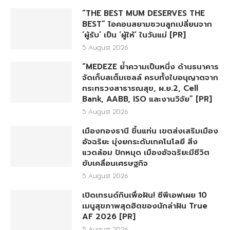
“THE BEST MUM DESERVES THE
BEST” ไอคอนสยามชวนลูกเปลี่ยนจาก
‘ผู้รับ’ เป็น ‘ผู้ให้’ ในวันแม่ [PR]
5 August 2026
“MEDEZE ย้ำความเป็นหนึ่ง ด้านธนาคาร
จัดเก็บสเต็มเซลล์ ครบทั้งใบอนุญาตจาก
กระทรวงสาธารณสุข, ผ.ย.2, Cell
Bank, AABB, ISO และงานวิจัย” [PR]
5 August 2026
เมืองทองธานี ขึ้นแท่น เขตส่งเสริมเมือง
อัจฉริยะ มุ่งยกระดับเทคโนโลยี สิ่ง
แวดล้อม ปักหมุด เมืองอัจฉริยะมีชีวิต
ขับเคลื่อนเศรษฐกิจ
5 August 2026
เปิดเทรนด์กินเพื่อฝัน! ซีพีเอฟเผย 10
เมนูสุขภาพสุดฮิตของนักล่าฝัน True
AF 2026 [PR]
5 August 2026