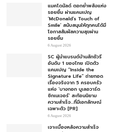
แมคโดนัลด์ ตอกย้ำพลังแห่ง
รอยยิ้ม ผ่านแคมเปญ
‘McDonald’s Touch of
Smile’ สนับสนุนให้ทุกคนได้มี
โอกาสสัมผัสความสุขผ่าน
รอยยิ้ม
6 August 2026
SC ผู้นำแบรนด์บ้านลักชัวรี
อันดับ 1 ของไทย เปิดตัว
แคมเปญ “Inside the
Signature Life” ถ่ายทอด
เรื่องจริงจาก 5 ครอบครัว
แห่ง ‘บางกอก บูเลอวาร์ด
ซิกเนเจอร์’ สะท้อนนิยาม
ความสำเร็จ…ที่มีเอกลักษณ์
เฉพาะตัว [PR]
6 August 2026
เจาะเบื้องหลังความสำเร็จ