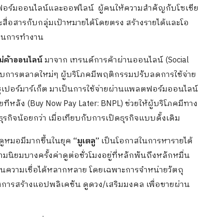
ตฟอร์มออนไลน์และออฟไลน์ ผู้คนให้ความสำคัญกับโซเชีย
สื่อสารกับกลุ่มเป้าหมายได้โดยตรง สร้างรายได้และโอ
ะในการทำงาน
แม่ค้าออนไลน์
มาจาก เทรนด์การค้าผ่านออนไลน์ (Social
บบการตลาดใหม่ๆ ผู้บริโภคมีพฤติกรรมปรับลดการใช้จ่าย
 ซูเปอร์มาร์เก็ต มาเป็นการใช้จ่ายผ่านแพลตฟอร์มออนไลน์
ทีหลัง (Buy Now Pay Later: BNPL) ช่วยให้ผู้บริโภคมีทาง
ธุรกิจน้อยกว่า เมื่อเทียบกับการเปิดธุรกิจแบบดั้งเดิม
ูหมอมีมากขึ้นในยุค
“มูเตลู”
เป็นโอกาสในการหารายได้
ิยมบางครั้งค่าดูต่อชั่วโมงอยู่ที่หลักพันถึงหลักหมื่น
จด้านความเชื่อได้หลากหลาย โดยเฉพาะการจำหน่ายวัตถุ
่งการสร้างแอปพลิเคชัน ดูดวง/เสริมมงคล เพื่อขายผ่าน