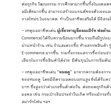
ต่อธุรกิจ วัฒนธรรม การศึกษามากขึ้นทั้งในแพล
ลมีเดียมากขึ้น สามารถสร้างแบรนด์ของตัวเองและ
กาสใหม่ๆ ในอนาคต ทำเป็นอาชีพเสริมได้ มีอิสร
– เหตุผลอาชีพเด่น
ผู้เชี่ยวชาญอีคอมเมิร์ซ พ่อค้า
Commerce) ได้รับความนิยมมากขึ้น รวมถึงมีรูปแ
ผ่านหน้าร้าน เช่น ร้านสะดวกซื้อ ห้างสรรพสินค้า
E-commerce มากขึ้น รวมทั้งกระแสการซื้อก่อนจ่าย
เลือกในการซื้อสินค้าได้ง่าย มีต้นทุนในการเริ่มต้น
– เหตุผลอาชีพเด่น
“หมอดู”
มาจากความต้องการด
ของหมอดู โดยมีอัตราผลตอบแทนสูง ยิ่งได้รับความน
บาท ซึ่งสูงกว่าค่าแรงขั้นต่ำต่อวัน ต่อยอดธุรกิ
มงคล เช่น กระเป๋าเงินประจำวันเกิด หรือแม้กระทั
สมาร์ทโฟน ฯลฯ